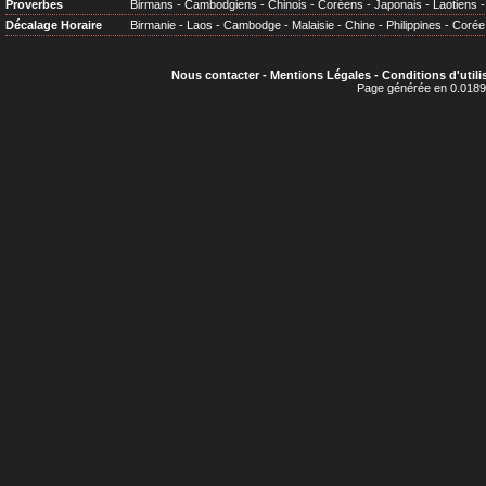
Proverbes
Birmans
-
Cambodgiens
-
Chinois
-
Coréens
-
Japonais
-
Laotiens
Décalage Horaire
Birmanie
-
Laos
-
Cambodge
-
Malaisie
-
Chine
-
Philippines
-
Corée
Nous contacter
-
Mentions Légales
-
Conditions d'utili
Page générée en 0.0189