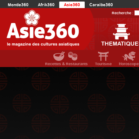
Monde360
Afrik360
Asie360
Caraibe360
Europe360
AmériqueLatine360
AmériqueDuNord360
Recherche :
Océanie360
Orient360
THEMATIQUE
Recettes & Restaurants
Tourisme
Horoscope