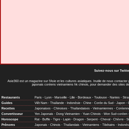
Suivez-nous sur Twitte
Asie360 est un magazine sur l'Asie et les cultures asiatiques
. Inutile de nous contacte
japonais coréens vietnamiens hk chinois, pour demander des sites de
Restaurants
Paris
-
Lyon
-
Marseille
-
Lille
-
Bordeaux
-
Toulouse
-
Nantes
-
Stra
Guides
Viêt Nam
-
Thaïlande
-
Indonésie
-
Chine
-
Corée du Sud
-
Japon
-
Recettes
Japonaises
-
Chinoises
-
Thaïlandaises
-
Vietnamiennes
-
Coréenn
Convertisseur
Yen Japonais
-
Dong Vietnamien
-
Yuan Chinois
-
Won Sud-coréen
Horoscope
Rat
-
Buffle
-
Tigre
-
Lapin
-
Dragon
-
Serpent
-
Cheval
-
Chèvre
-
S
Prénoms
Japonais
-
Chinois
-
Thaïlandais
-
Vietnamiens
-
Tibétains
-
Indonés