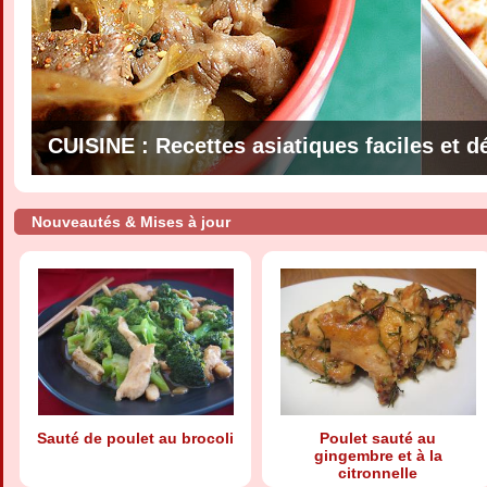
CUISINE : Recettes asiatiques faciles et d
Nouveautés & Mises à jour
Sauté de poulet au brocoli
Poulet sauté au
gingembre et à la
citronnelle