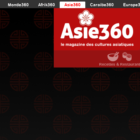
Monde360
Afrik360
Asie360
Caraibe360
Europe
Recettes & Restauran