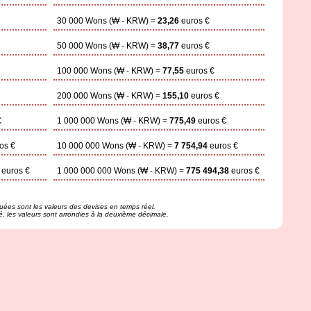
30 000 Wons (₩ - KRW) =
23,26
euros €
50 000 Wons (₩ - KRW) =
38,77
euros €
100 000 Wons (₩ - KRW) =
77,55
euros €
200 000 Wons (₩ - KRW) =
155,10
euros €
€
1 000 000 Wons (₩ - KRW) =
775,49
euros €
os €
10 000 000 Wons (₩ - KRW) =
7 754,94
euros €
euros €
1 000 000 000 Wons (₩ - KRW) =
775 494,38
euros €
uées sont les valeurs des devises en temps réel.
té, les valeurs sont arrondies à la deuxième décimale.