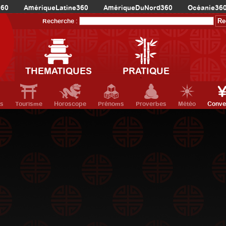
360
AmériqueLatine360
AmériqueDuNord360
Océanie36
Recherche :
THEMATIQUES
PRATIQUE
ts
Tourisme
Horoscope
Prénoms
Proverbes
Météo
Conve