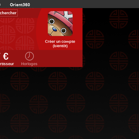
0
Orient360
Créer un compte
(bientôt)
rtisseur
Horloges