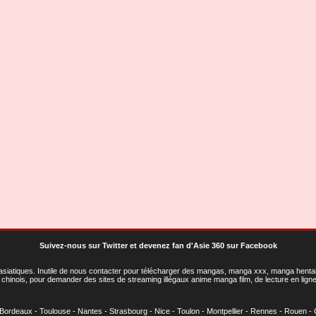
Suivez-nous sur Twitter
et
devenez fan d'Asie 360 sur Facebook
asiatiques
. Inutile de nous contacter pour télécharger des mangas, manga xxx, manga hentai,
chinois, pour demander des sites de streaming illégaux anime manga film, de lecture en li
Bordeaux
-
Toulouse
-
Nantes
-
Strasbourg
-
Nice
-
Toulon
-
Montpellier
-
Rennes
-
Rouen
-