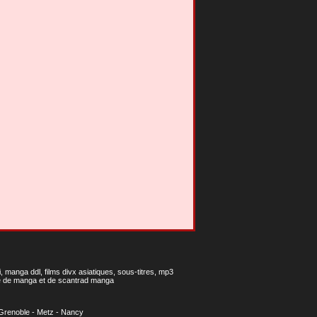
 manga ddl, films divx asiatiques, sous-titres, mp3
gne de manga et de scantrad manga
Grenoble
-
Metz
-
Nancy