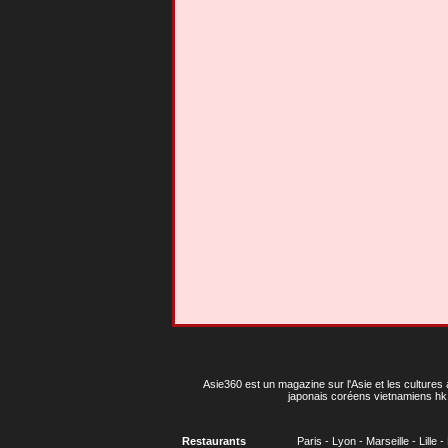
Asie360 est un magazine sur l'Asie et les cultures 
japonais coréens vietnamiens hk 
Restaurants
Paris
-
Lyon
-
Marseille
-
Lille
-