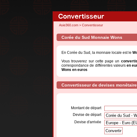
Convertisseur
Asie360.com
>
Convertisseur
Corée du Sud Monnaie Wons
En Corée du Sud, la monnaie locale est le
W
Vous trouverez sur cette page un
converti
correspondance de différentes valeurs
en eu
Wons en euros
Convertisseur de devises monétaire
Montant de départ
Devise de départ
Devise d'arrivée