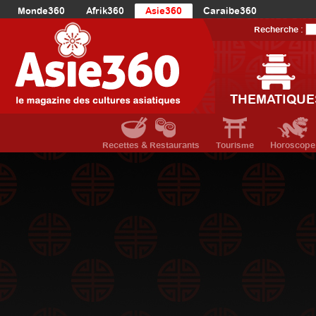
Monde360
Afrik360
Asie360
Caraibe360
Europe360
AmériqueLatine360
AmériqueDuNord360
Recherche :
Océanie360
Orient360
THEMATIQUE
Recettes & Restaurants
Tourisme
Horoscope