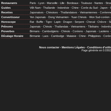
Restaurants
Paris
-
Lyon
-
Marseille
-
Lille
-
Bordeaux
-
Toulouse
-
Nantes
-
Stra
Guides
Viêt Nam
-
Thaïlande
-
Indonésie
-
Chine
-
Corée du Sud
-
Japon
-
Recettes
Japonaises
-
Chinoises
-
Thaïlandaises
-
Vietnamiennes
-
Coréenn
Convertisseur
Yen Japonais
-
Dong Vietnamien
-
Yuan Chinois
-
Won Sud-coréen
Horoscope
Rat
-
Buffle
-
Tigre
-
Lapin
-
Dragon
-
Serpent
-
Cheval
-
Chèvre
-
S
Prénoms
Japonais
-
Chinois
-
Thaïlandais
-
Vietnamiens
-
Tibétains
-
Indonés
Proverbes
Birmans
-
Cambodgiens
-
Chinois
-
Coréens
-
Japonais
-
Laotiens
Décalage Horaire
Birmanie
-
Laos
-
Cambodge
-
Malaisie
-
Chine
-
Philippines
-
Corée
Nous contacter
-
Mentions Légales
-
Conditions d'utili
Page générée en 0.0302