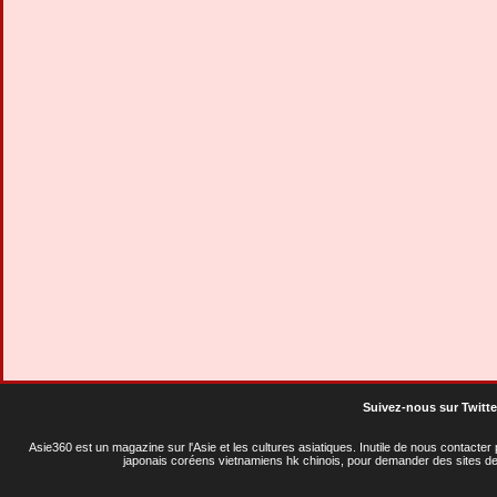
Suivez-nous sur Twitte
Asie360 est un magazine sur l'Asie et les cultures asiatiques
. Inutile de nous contacte
japonais coréens vietnamiens hk chinois, pour demander des sites de