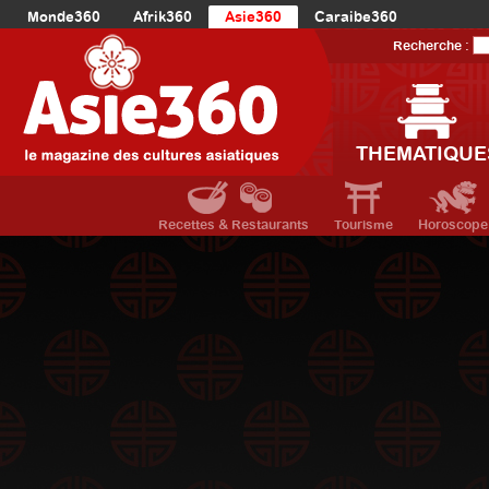
Monde360
Afrik360
Asie360
Caraibe360
Europe360
AmériqueLatine360
AmériqueDuNord360
Recherche :
Océanie360
Orient360
THEMATIQUE
Recettes & Restaurants
Tourisme
Horoscope