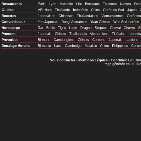
Restaurants
Paris
-
Lyon
-
Marseille
-
Lille
-
Bordeaux
-
Toulouse
-
Nantes
-
Stra
Guides
Viêt Nam
-
Thaïlande
-
Indonésie
-
Chine
-
Corée du Sud
-
Japon
-
Recettes
Japonaises
-
Chinoises
-
Thaïlandaises
-
Vietnamiennes
-
Coréenn
Convertisseur
Yen Japonais
-
Dong Vietnamien
-
Yuan Chinois
-
Won Sud-coréen
Horoscope
Rat
-
Buffle
-
Tigre
-
Lapin
-
Dragon
-
Serpent
-
Cheval
-
Chèvre
-
S
Prénoms
Japonais
-
Chinois
-
Thaïlandais
-
Vietnamiens
-
Tibétains
-
Indonés
Proverbes
Birmans
-
Cambodgiens
-
Chinois
-
Coréens
-
Japonais
-
Laotiens
Décalage Horaire
Birmanie
-
Laos
-
Cambodge
-
Malaisie
-
Chine
-
Philippines
-
Corée
Nous contacter
-
Mentions Légales
-
Conditions d'utili
Page générée en 0.0262