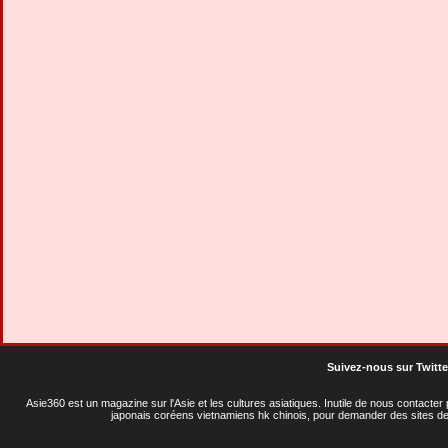
Suivez-nous sur Twitte
Asie360 est un magazine sur l'Asie et les cultures asiatiques
. Inutile de nous contacte
japonais coréens vietnamiens hk chinois, pour demander des sites de