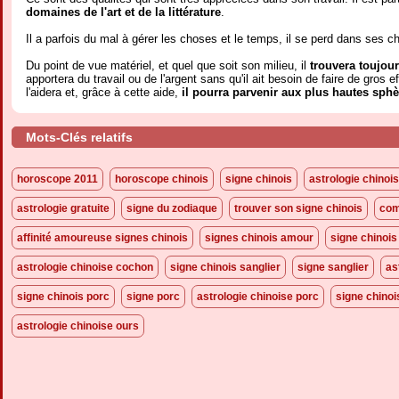
domaines de l'art et de la littérature
.
Il a parfois du mal à gérer les choses et le temps, il se perd dans ses ch
Du point de vue matériel, et quel que soit son milieu, il
trouvera toujour
apportera du travail ou de l'argent sans qu'il ait besoin de faire de gros e
l'aidera et, grâce à cette aide,
il pourra parvenir aux plus hautes sphè
Mots-Clés relatifs
horoscope 2011
horoscope chinois
signe chinois
astrologie chinoi
astrologie gratuite
signe du zodiaque
trouver son signe chinois
com
affinité amoureuse signes chinois
signes chinois amour
signe chinoi
astrologie chinoise cochon
signe chinois sanglier
signe sanglier
as
signe chinois porc
signe porc
astrologie chinoise porc
signe chinoi
astrologie chinoise ours