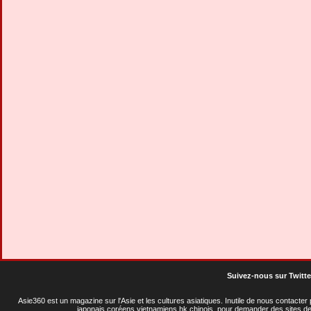
Suivez-nous sur Twitte
Asie360 est un magazine sur l'Asie et les cultures asiatiques
. Inutile de nous contacte
japonais coréens vietnamiens hk chinois, pour demander des sites de