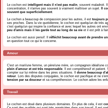
Le cochon est
intelligent mais il n'est pas malin
, souvent maladroit. 
concentration, il n'arrive pas souvent à vraiment maîtriser un sujet.
Il c
souvent que superficiellement
.
Le cochon a beaucoup de compassion pour les autres, il est
toujours p
ses proches. Dans la vie quotidienne, le cochon est quelqu'un de très agr
c'est quelqu'un qui inspire la confiance et avec lequel les autres ont envi
peu d'amis mais il les garde tout au long de sa vie
et il est prêt à fa
Le cochon est aussi pensif. Il
réfléchit beaucoup avant de prendre un
en question tout ce qui le concerne.
Amour
C'est un mari/une femme, un père/une mère, un compagnon idéal/une c
plein d'amour et est très responsable
. Il est compréhensif et patient.
compter sur lui même dans les pires situations. Il
donne beaucoup d'af
retour
. Lors des disputes conjugales, le cochon est pacifique et ne s'em
tension par sa douceur
et sa compréhension. Le cochon adore les enfa
Travail
Le cochon est doué dans plusieurs domaines. En plus de cela, il est
con
Ce sont des qualités qui sont très appréciées dans son travail. Il est pa