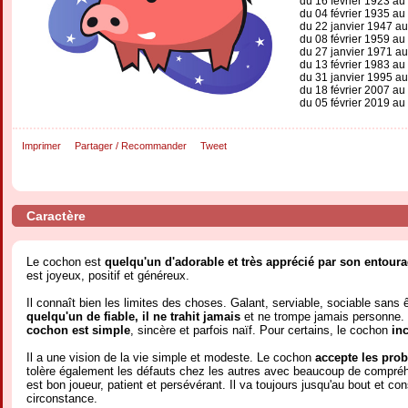
du 16 février 1923 au
du 04 février 1935 au
du 22 janvier 1947 au
du 08 février 1959 au
du 27 janvier 1971 au
du 13 février 1983 au
du 31 janvier 1995 au
du 18 février 2007 au
du 05 février 2019 au
Imprimer
Partager / Recommander
Tweet
Caractère
Le cochon est
quelqu'un d'adorable et très apprécié par son entour
est joyeux, positif et généreux.
Il connaît bien les limites des choses. Galant, serviable, sociable sans ê
quelqu'un de fiable, il ne trahit jamais
et ne trompe jamais personne.
cochon est simple
, sincère et parfois naïf. Pour certains, le cochon
inc
Il a une vision de la vie simple et modeste. Le cochon
accepte les prob
tolère également les défauts chez les autres avec beaucoup de compréh
est bon joueur, patient et persévérant. Il va toujours jusqu'au bout et co
circonstance.