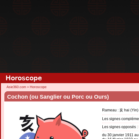
Horoscope
Asie360.com
>
Horoscope
Cochon (ou Sanglier ou Porc ou Ours)
Rameau : 亥 hai (Yin)
Les signes complémen
Les signes opposés :
du 30 janvier 1911 au