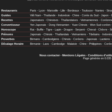
Restaurants
Paris
-
Lyon
-
Marseille
-
Lille
-
Bordeaux
-
Toulouse
-
Nantes
-
Stra
Guides
Viêt Nam
-
Thaïlande
-
Indonésie
-
Chine
-
Corée du Sud
-
Japon
-
Recettes
Japonaises
-
Chinoises
-
Thaïlandaises
-
Vietnamiennes
-
Coréenn
Convertisseur
Yen Japonais
-
Dong Vietnamien
-
Yuan Chinois
-
Won Sud-coréen
Horoscope
Rat
-
Buffle
-
Tigre
-
Lapin
-
Dragon
-
Serpent
-
Cheval
-
Chèvre
-
S
Prénoms
Japonais
-
Chinois
-
Thaïlandais
-
Vietnamiens
-
Tibétains
-
Indonés
Proverbes
Birmans
-
Cambodgiens
-
Chinois
-
Coréens
-
Japonais
-
Laotiens
Décalage Horaire
Birmanie
-
Laos
-
Cambodge
-
Malaisie
-
Chine
-
Philippines
-
Corée
Nous contacter
-
Mentions Légales
-
Conditions d'utili
Page générée en 0.035 