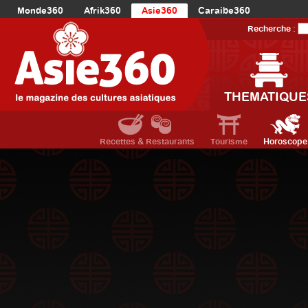
Monde360
Afrik360
Asie360
Caraibe360
Europe360
AmériqueLatine360
AmériqueDuNord360
Recherche :
Océanie360
Orient360
THEMATIQUE
Recettes & Restaurants
Tourisme
Horoscope