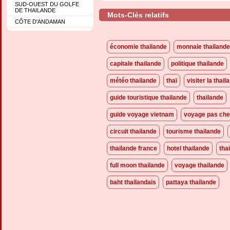
SUD-OUEST DU GOLFE
DE THAILANDE
Mots-Clés relatifs
CÔTE D'ANDAMAN
économie thailande
monnaie thailande
capitale thailande
politique thailande
météo thailande
thaï
visiter la thail
guide touristique thailande
thailande
guide voyage vietnam
voyage pas cher
circuit thailande
tourisme thailande
thailande france
hotel thailande
tha
full moon thailande
voyage thailande
baht thailandais
pattaya thailande