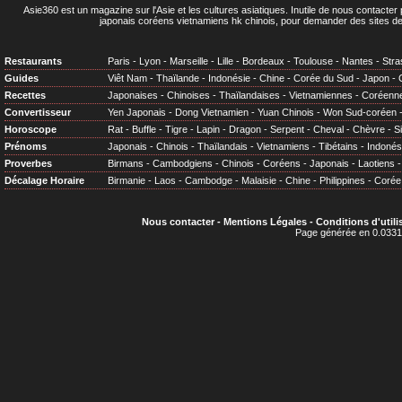
Asie360 est un magazine sur l'Asie et les cultures asiatiques
. Inutile de nous contacte
japonais coréens vietnamiens hk chinois, pour demander des sites de
Restaurants
Paris
-
Lyon
-
Marseille
-
Lille
-
Bordeaux
-
Toulouse
-
Nantes
-
Stra
Guides
Viêt Nam
-
Thaïlande
-
Indonésie
-
Chine
-
Corée du Sud
-
Japon
-
Recettes
Japonaises
-
Chinoises
-
Thaïlandaises
-
Vietnamiennes
-
Coréenn
Convertisseur
Yen Japonais
-
Dong Vietnamien
-
Yuan Chinois
-
Won Sud-coréen
Horoscope
Rat
-
Buffle
-
Tigre
-
Lapin
-
Dragon
-
Serpent
-
Cheval
-
Chèvre
-
S
Prénoms
Japonais
-
Chinois
-
Thaïlandais
-
Vietnamiens
-
Tibétains
-
Indonés
Proverbes
Birmans
-
Cambodgiens
-
Chinois
-
Coréens
-
Japonais
-
Laotiens
Décalage Horaire
Birmanie
-
Laos
-
Cambodge
-
Malaisie
-
Chine
-
Philippines
-
Corée
Nous contacter
-
Mentions Légales
-
Conditions d'utili
Page générée en 0.0331