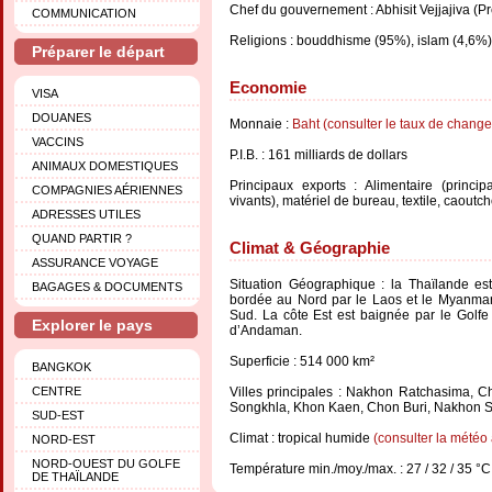
Chef du gouvernement : Abhisit Vejjajiva (Pr
COMMUNICATION
Religions : bouddhisme (95%), islam (4,6%)
Préparer le départ
Economie
VISA
DOUANES
Monnaie :
Baht (consulter le taux de change
VACCINS
P.I.B. : 161 milliards de dollars
ANIMAUX DOMESTIQUES
Principaux exports : Alimentaire (princi
COMPAGNIES AÉRIENNES
vivants), matériel de bureau, textile, caoutc
ADRESSES UTILES
QUAND PARTIR ?
Climat & Géographie
ASSURANCE VOYAGE
Situation Géographique : la Thaïlande es
BAGAGES & DOCUMENTS
bordée au Nord par le Laos et le Myanmar,
Sud. La côte Est est baignée par le Golfe
Explorer le pays
d’Andaman.
Superficie : 514 000 km²
BANGKOK
CENTRE
Villes principales : Nakhon Ratchasima, C
Songkhla, Khon Kaen, Chon Buri, Nakhon Si
SUD-EST
Climat : tropical humide
(consulter la météo 
NORD-EST
NORD-OUEST DU GOLFE
Température min./moy./max. : 27 / 32 / 35 °C
DE THAÏLANDE