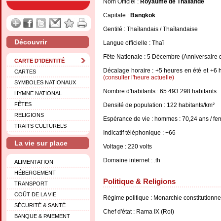
Nom Officiel :
Royaume de Thaïlande
Capitale :
Bangkok
Gentilé : Thaïlandais / Thaïlandaise
Découvrir
Langue officielle : Thaï
Fête Nationale : 5 Décembre (Anniversaire
CARTE D'IDENTITÉ
Décalage horaire : +5 heures en été et +6 h
CARTES
(consulter l'heure actuelle)
SYMBOLES NATIONAUX
Nombre d'habitants : 65 493 298 habitants
HYMNE NATIONAL
FÊTES
Densité de population : 122 habitants/km²
RELIGIONS
Espérance de vie : hommes : 70,24 ans / fe
TRAITS CULTURELS
Indicatif téléphonique : +66
La vie sur place
Voltage : 220 volts
Domaine internet : .th
ALIMENTATION
HÉBERGEMENT
Politique & Religions
TRANSPORT
COÛT DE LA VIE
Régime politique : Monarchie constitutionne
SÉCURITÉ & SANTÉ
Chef d'état : Rama IX (Roi)
BANQUE & PAIEMENT