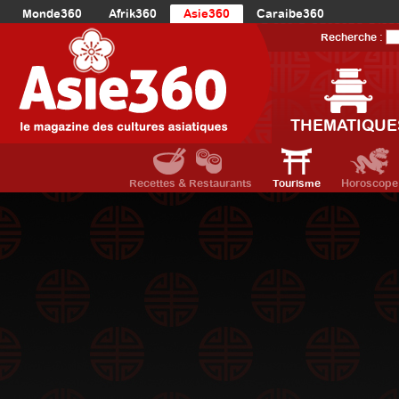
Monde360
Afrik360
Asie360
Caraibe360
Europe360
AmériqueLatine360
AmériqueDuNord360
Recherche :
Océanie360
Orient360
THEMATIQUE
Recettes & Restaurants
Tourisme
Horoscope