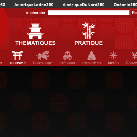
360
AmériqueLatine360
AmériqueDuNord360
Océanie36
Recherche :
THEMATIQUES
PRATIQUE
ts
Tourisme
Horoscope
Prénoms
Proverbes
Météo
Conve