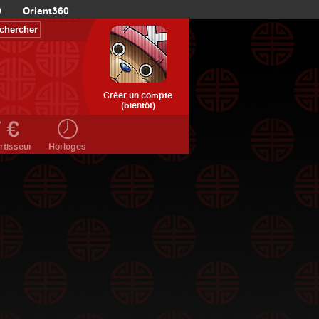
0
Orient360
Créer un compte
(bientôt)
rtisseur
Horloges