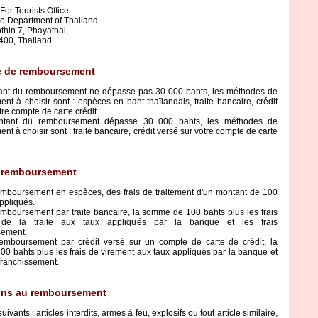
or Tourists Office
 Department of Thailand
thin 7, Phayathai,
00, Thailand
 de remboursement
tant du remboursement ne dépasse pas 30 000 bahts, les méthodes de
t à choisir sont : espèces en baht thaïlandais, traite bancaire, crédit
tre compte de carte crédit.
ntant du remboursement dépasse 30 000 bahts, les méthodes de
t à choisir sont : traite bancaire, crédit versé sur votre compte de carte
e remboursement
emboursement en espèces, des frais de traitement d'un montant de 100
ppliqués.
emboursement par traite bancaire, la somme de 100 bahts plus les frais
 de la traite aux taux appliqués par la banque et les frais
sement.
emboursement par crédit versé sur un compte de carte de crédit, la
0 bahts plus les frais de virement aux taux appliqués par la banque et
affranchissement.
ons au remboursement
uivants : articles interdits, armes à feu, explosifs ou tout article similaire,