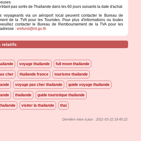
ieuses.
n'étant pas sortis de Thaïlande dans les 60 jours suivants la date d'achat.
es voyageants via un aéroport local peuvent contacter le Bureau de
nt de la TVA pour les Touristes. Pour plus d'informations ou toutes
veuillez contacter le Bureau de Remboursement de la TVA pour les
l'adresse :
vrefund@rd.go.th
relatifs
ailande
voyage thailande
full moon thailande
pas cher
thailande france
tourisme thailande
ilande
voyage pas cher thailande
guide voyage thailande
ilande
thailande
guide touristique thailande
hailande
visiter la thailande
thaï
Dernière mise à jour : 2011-03-22 19:45:22