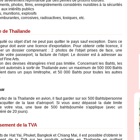
tre sévèrement réprimandé par des peines de prisons lourdes.
ents, photos, films, enregistrements considérés nuisibles à la sécurités
 aux intérêts publics
u, munitions, explosifs
omburantes, corrosives, radioactives, toxiques, etc.
ie de Thaïlande
quité ou objet d'art ne peut pas quitter le pays sauf exception. Dans ce
geur doit avoir une licence d'exportation. Pour obtenir cette licence, il
tuer un dossier comprenant : 2 photos de l'objet prises de face, une
de votre passeport, la facture de l'objet. Le dossier est à adresser au
f Fine Arts.
ion des devises étrangères n'est pas limitée. Concernant les Bahts, les
ont autorisés à sortir de Thaïlande avec un maximum de 500 000 Bahts
ndent dans un pays limitrophe, et 50 000 Bahts pour toutes les autres
.
oir
rtez de la Thailande en avion, il faut garder sur soi 500 Bahts/personne
cquitter de la taxe d'aéroport. Si vous avez dépassé la date limite
de votre visa, une taxe de 500 bahts/journée s'applique (avec un
éré de 20 jours).
ement de la TVA
s de Hat Yai, Phuket, Bangkok et Chiang Mai, il est possible d'obtenir le
ent de la TVA sur les produits achetés en Thaïlande en quittant