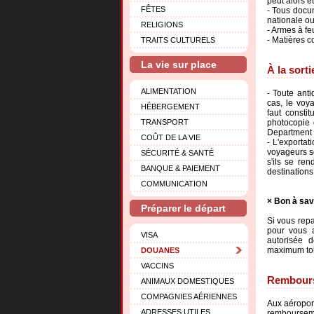
peut alors ê
FÊTES
- Tous docum
nationale ou
RELIGIONS
- Armes à fe
- Matières c
TRAITS CULTURELS
La vie sur place
À la sort
ALIMENTATION
- Toute anti
cas, le voya
HÉBERGEMENT
faut consti
TRANSPORT
photocopie 
Department o
COÛT DE LA VIE
- L'exportat
voyageurs s
SÉCURITÉ & SANTÉ
s'ils se re
BANQUE & PAIEMENT
destinations
COMMUNICATION
Bon à sav
Préparer le départ
Si vous repa
pour vous a
VISA
autorisée 
maximum tol
DOUANES
VACCINS
Rembours
ANIMAUX DOMESTIQUES
COMPAGNIES AÉRIENNES
Aux aéroport
ADRESSES UTILES
remboursem