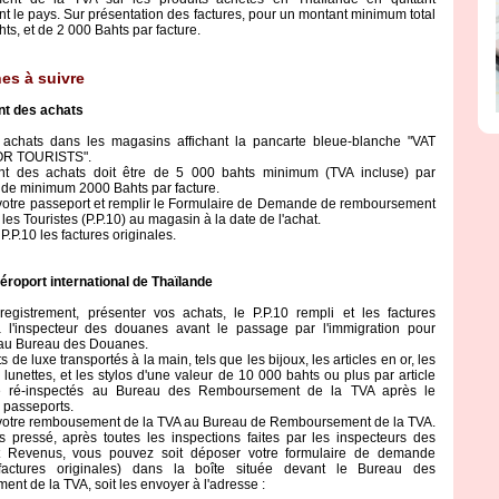
nt le pays. Sur présentation des factures, pour un montant minimum total
ts, et de 2 000 Bahts par facture.
es à suivre
t des achats
 achats dans les magasins affichant la pancarte bleue-blanche "VAT
R TOURISTS".
nt des achats doit être de 5 000 bahts minimum (TVA incluse) par
 de minimum 2000 Bahts par facture.
 votre passeport et remplir le Formulaire de Demande de remboursement
les Touristes (P.P.10) au magasin à la date de l'achat.
P.P.10 les factures originales.
éroport international de Thaïlande
nregistrement, présenter vos achats, le P.P.10 rempli et les factures
à l'inspecteur des douanes avant le passage par l'immigration pour
n au Bureau des Douanes.
s de luxe transportés à la main, tels que les bijoux, les articles en or, les
 lunettes, et les stylos d'une valeur de 10 000 bahts ou plus par article
re ré-inspectés au Bureau des Remboursement de la TVA après le
 passeports.
votre rembousement de la TVA au Bureau de Remboursement de la TVA.
s pressé, après toutes les inspections faites par les inspecteurs des
 Revenus, vous pouvez soit déposer votre formulaire de demande
 factures originales) dans la boîte située devant le Bureau des
t de la TVA, soit les envoyer à l'adresse :