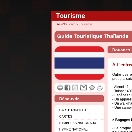
Tourisme
Asie360.com
>
Tourisme
Guide Touristique Thaïlande
Douanes
À L'entré
Outre des o
produits sui
- Alcool : 1 li
- Tabac : 40
- Espèces : i
Découvrir
- Un apparei
- Un walkma
- Une caméra
CARTE D'IDENTITÉ
CARTES
Bagages i
SYMBOLES NATIONAUX
- La drogue 
HYMNE NATIONAL