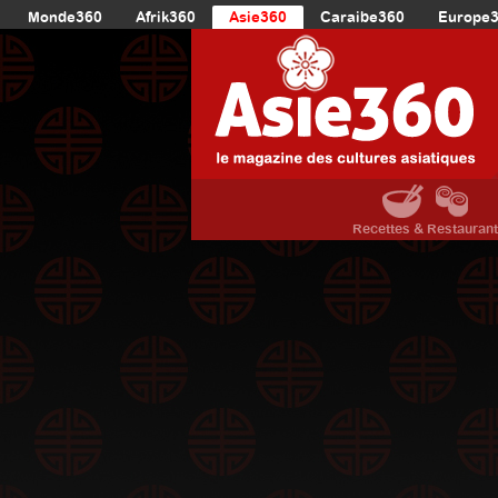
Monde360
Afrik360
Asie360
Caraibe360
Europe
Recettes & Restauran