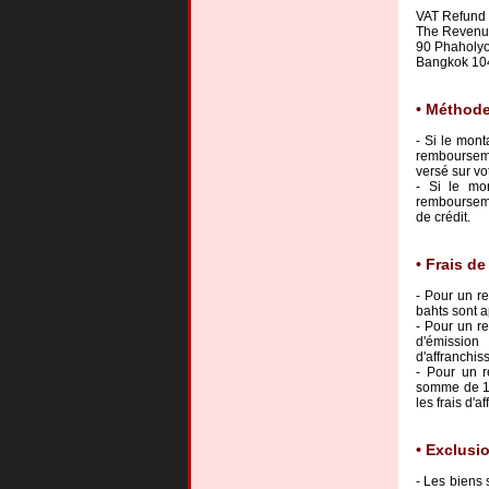
VAT Refund F
The Revenue
90 Phaholyo
Bangkok 104
Méthode
- Si le mon
remboursemen
versé sur vo
- Si le mo
remboursemen
de crédit.
Frais d
- Pour un r
bahts sont a
- Pour un r
d'émission
d'affranchis
- Pour un r
somme de 10
les frais d'
Exclusi
- Les biens s