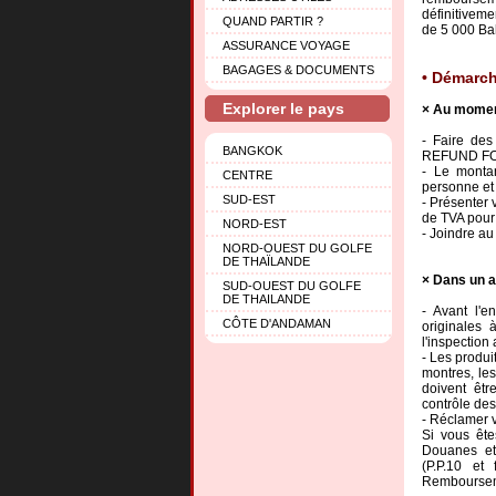
définitiveme
QUAND PARTIR ?
de 5 000 Bah
ASSURANCE VOYAGE
BAGAGES & DOCUMENTS
Démarch
Explorer le pays
Au momen
- Faire des
BANGKOK
REFUND FO
- Le monta
CENTRE
personne et
SUD-EST
- Présenter
de TVA pour 
NORD-EST
- Joindre au 
NORD-OUEST DU GOLFE
DE THAÏLANDE
Dans un a
SUD-OUEST DU GOLFE
DE THAILANDE
- Avant l'e
CÔTE D'ANDAMAN
originales 
l'inspectio
- Les produit
montres, les
doivent êt
contrôle des
- Réclamer 
Si vous ête
Douanes et
(P.P.10 et
Remboursemen