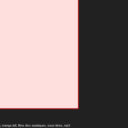
 manga ddl, films divx asiatiques, sous-titres, mp3