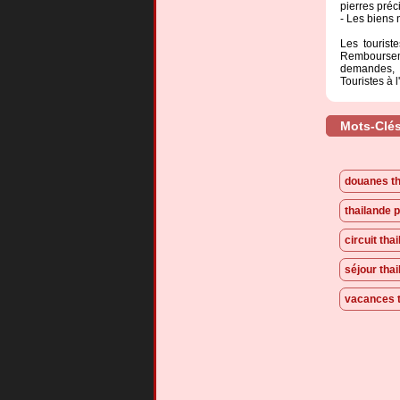
pierres préc
- Les biens 
Les tourist
Rembourseme
demandes, 
Touristes à 
Mots-Clés 
douanes th
thailande 
circuit tha
séjour tha
vacances t