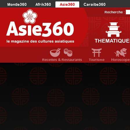
Monde360
Afrik360
Asie360
Caraibe360
Europe360
AmériqueLatine360
AmériqueDuNord360
Recherche :
Océanie360
Orient360
THEMATIQUE
Recettes & Restaurants
Tourisme
Horoscope