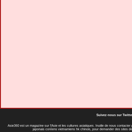
Suivez-nous sur Twitte
Asie360 est un magazine sur l'Asie et les cultures asiatiques
. Inutile de nous contacte
japonais coréens vietnamiens hk chinois, pour demander des sites de