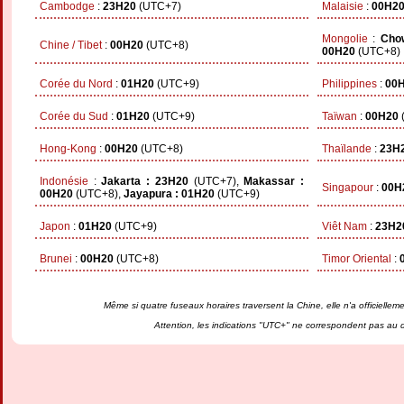
Cambodge
:
23H20
(UTC+7)
Malaisie
:
00H2
Mongolie
:
Cho
Chine / Tibet
:
00H20
(UTC+8)
00H20
(UTC+8)
Corée du Nord
:
01H20
(UTC+9)
Philippines
:
00
Corée du Sud
:
01H20
(UTC+9)
Taïwan
:
00H20
Hong-Kong
:
00H20
(UTC+8)
Thaïlande
:
23H
Indonésie
:
Jakarta : 23H20
(UTC+7),
Makassar :
Singapour
:
00H
00H20
(UTC+8),
Jayapura : 01H20
(UTC+9)
Japon
:
01H20
(UTC+9)
Viêt Nam
:
23H2
Brunei
:
00H20
(UTC+8)
Timor Oriental
:
Même si quatre fuseaux horaires traversent la Chine, elle n'a officiellem
Attention, les indications "UTC+" ne correspondent pas au 