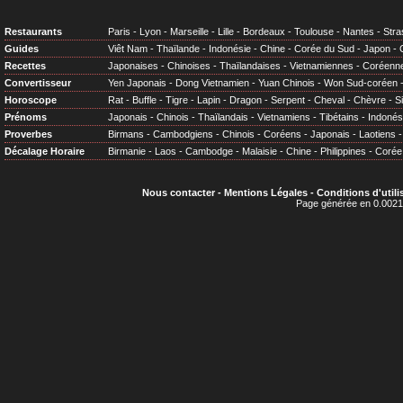
Restaurants
Paris
-
Lyon
-
Marseille
-
Lille
-
Bordeaux
-
Toulouse
-
Nantes
-
Stra
Guides
Viêt Nam
-
Thaïlande
-
Indonésie
-
Chine
-
Corée du Sud
-
Japon
-
Recettes
Japonaises
-
Chinoises
-
Thaïlandaises
-
Vietnamiennes
-
Coréenn
Convertisseur
Yen Japonais
-
Dong Vietnamien
-
Yuan Chinois
-
Won Sud-coréen
Horoscope
Rat
-
Buffle
-
Tigre
-
Lapin
-
Dragon
-
Serpent
-
Cheval
-
Chèvre
-
S
Prénoms
Japonais
-
Chinois
-
Thaïlandais
-
Vietnamiens
-
Tibétains
-
Indonés
Proverbes
Birmans
-
Cambodgiens
-
Chinois
-
Coréens
-
Japonais
-
Laotiens
Décalage Horaire
Birmanie
-
Laos
-
Cambodge
-
Malaisie
-
Chine
-
Philippines
-
Corée
Nous contacter
-
Mentions Légales
-
Conditions d'utili
Page générée en 0.0021