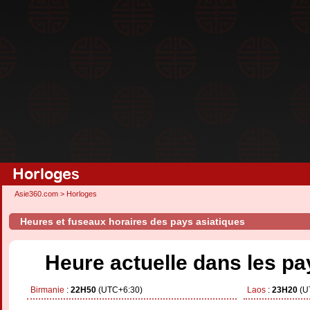
Horloges
Asie360.com
>
Horloges
Heures et fuseaux horaires des pays asiatiques
Heure actuelle dans les pa
Birmanie
:
22H50
(UTC+6:30)
Laos
:
23H20
(U