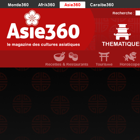
Monde360
Afrik360
Asie360
Caraibe360
Europe360
AmériqueLatine360
AmériqueDuNord360
Recherche :
Océanie360
Orient360
THEMATIQUE
Recettes & Restaurants
Tourisme
Horoscope