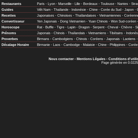
Restaurants
Paris
-
Lyon
-
Marseille
-
Lille
-
Bordeaux
-
Toulouse
-
Nantes
-
Stra
Guides
Viêt Nam
-
Thaïlande
-
Indonésie
-
Chine
-
Corée du Sud
-
Japon
-
Recettes
Japonaises
-
Chinoises
-
Thaïlandaises
-
Vietnamiennes
-
Coréenn
Convertisseur
Yen Japonais
-
Dong Vietnamien
-
Yuan Chinois
-
Won Sud-coréen
Horoscope
Rat
-
Buffle
-
Tigre
-
Lapin
-
Dragon
-
Serpent
-
Cheval
-
Chèvre
-
S
Prénoms
Japonais
-
Chinois
-
Thaïlandais
-
Vietnamiens
-
Tibétains
-
Indonés
Proverbes
Birmans
-
Cambodgiens
-
Chinois
-
Coréens
-
Japonais
-
Laotiens
Décalage Horaire
Birmanie
-
Laos
-
Cambodge
-
Malaisie
-
Chine
-
Philippines
-
Corée
Nous contacter
-
Mentions Légales
-
Conditions d'utili
Page générée en 0.0225