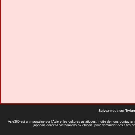
Suivez-nous sur Twitte
Asie360 est un magazine sur l'Asie et les cultures asiatiques
. Inutile de nous contacte
japonais coréens vietnamiens hk chinois, pour demander des sites de