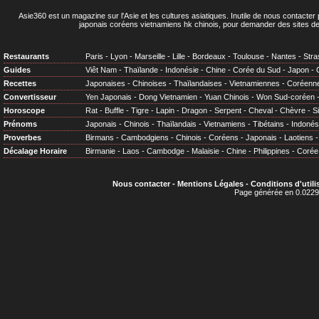
Asie360 est un magazine sur l'Asie et les cultures asiatiques
. Inutile de nous contacte
japonais coréens vietnamiens hk chinois, pour demander des sites de
Restaurants
Paris
-
Lyon
-
Marseille
-
Lille
-
Bordeaux
-
Toulouse
-
Nantes
-
Stra
Guides
Viêt Nam
-
Thaïlande
-
Indonésie
-
Chine
-
Corée du Sud
-
Japon
-
Recettes
Japonaises
-
Chinoises
-
Thaïlandaises
-
Vietnamiennes
-
Coréenn
Convertisseur
Yen Japonais
-
Dong Vietnamien
-
Yuan Chinois
-
Won Sud-coréen
Horoscope
Rat
-
Buffle
-
Tigre
-
Lapin
-
Dragon
-
Serpent
-
Cheval
-
Chèvre
-
S
Prénoms
Japonais
-
Chinois
-
Thaïlandais
-
Vietnamiens
-
Tibétains
-
Indonés
Proverbes
Birmans
-
Cambodgiens
-
Chinois
-
Coréens
-
Japonais
-
Laotiens
Décalage Horaire
Birmanie
-
Laos
-
Cambodge
-
Malaisie
-
Chine
-
Philippines
-
Corée
Nous contacter
-
Mentions Légales
-
Conditions d'utili
Page générée en 0.0229