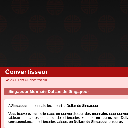
Convertisseur
Asie360.com
>
Convertisseur
Singapour Monnaie Dollars de Singapour
A Singapour, la monnaie locale est le
Dollar de Singapour
.
Vous trouverez sur cette page un
convertisseur des monnaies
pour
conver
tableau de correspondance de différentes valeurs
en euros en Doll
correspondance de différentes valeurs
en Dollars de Singapour en euros