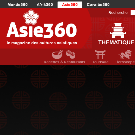
Monde360
Afrik360
Asie360
Caraibe360
Europe360
AmériqueLatine360
AmériqueDuNord360
Recherche :
Océanie360
Orient360
THEMATIQUE
Recettes & Restaurants
Tourisme
Horoscope