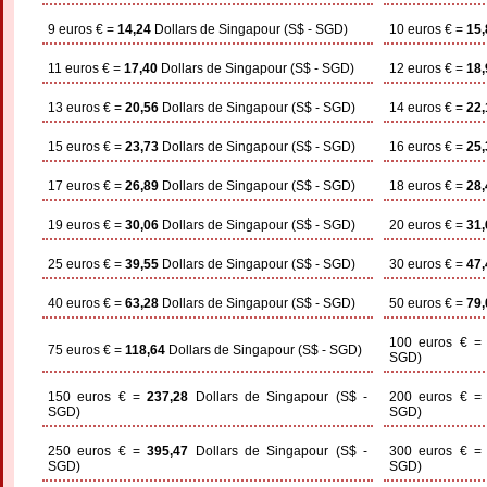
9 euros € =
14,24
Dollars de Singapour (S$ - SGD)
10 euros € =
15,
11 euros € =
17,40
Dollars de Singapour (S$ - SGD)
12 euros € =
18,
13 euros € =
20,56
Dollars de Singapour (S$ - SGD)
14 euros € =
22,
15 euros € =
23,73
Dollars de Singapour (S$ - SGD)
16 euros € =
25,
17 euros € =
26,89
Dollars de Singapour (S$ - SGD)
18 euros € =
28,
19 euros € =
30,06
Dollars de Singapour (S$ - SGD)
20 euros € =
31,
25 euros € =
39,55
Dollars de Singapour (S$ - SGD)
30 euros € =
47,
40 euros € =
63,28
Dollars de Singapour (S$ - SGD)
50 euros € =
79,
100 euros € 
75 euros € =
118,64
Dollars de Singapour (S$ - SGD)
SGD)
150 euros € =
237,28
Dollars de Singapour (S$ -
200 euros € 
SGD)
SGD)
250 euros € =
395,47
Dollars de Singapour (S$ -
300 euros € 
SGD)
SGD)