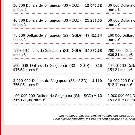
20 000 Dollars de Singapour (S$ - SGD) =
12 643,02
30 000 Dollars 
euros €
euros €
40 000 Dollars de Singapour (S$ - SGD) =
25 286,05
50 000 Dollars 
euros €
euros €
75 000 Dollars de Singapour (S$ - SGD) =
47 411,34
100 000 Dollars
euros €
euros €
150 000Dollars de Singapour (S$ - SGD) =
94 822,68
200 000 Dolla
euros €
430,24
euros €
500 000 Dollars de Singapour (S$ - SGD) =
316
1 000 000 Doll
075,61
euros €
151,21
euros €
5 000 000 Dollars de Singapour (S$ - SGD) =
3 160
10 000 000 Doll
756,05
euros €
512,11
euros €
100 000 000 Dollars de Singapour (S$ - SGD) =
63
1 000 000 000 D
215 121,06
euros €
151 210,57
euro
Les valeurs indiquées sont les valeurs des devises en
Pour plus de simplicité, les valeurs sont arrondies à la de