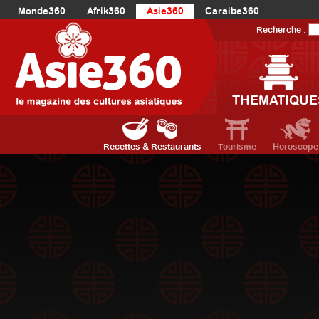
Monde360
Afrik360
Asie360
Caraibe360
Europe360
AmériqueLatine360
AmériqueDuNord360
Recherche :
Océanie360
Orient360
THEMATIQUE
Recettes & Restaurants
Tourisme
Horoscope