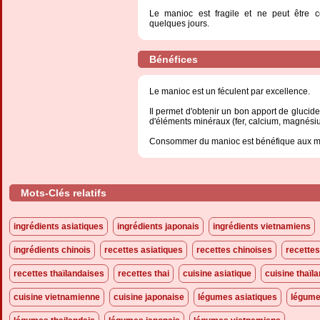
Le manioc est fragile et ne peut être c
quelques jours.
Bénéfices
Le manioc est un féculent par excellence.
Il permet d'obtenir un bon apport de glucide
d'éléments minéraux (fer, calcium, magnésiu
Consommer du manioc est bénéfique aux mu
Mots-Clés relatifs
ingrédients asiatiques
ingrédients japonais
ingrédients vietnamiens
ingrédients chinois
recettes asiatiques
recettes chinoises
recette
recettes thaïlandaises
recettes thai
cuisine asiatique
cuisine thaïl
cuisine vietnamienne
cuisine japonaise
légumes asiatiques
légume