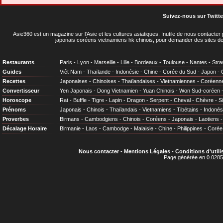
Suivez-nous sur Twitte
Asie360 est un magazine sur l'Asie et les cultures asiatiques
. Inutile de nous contacte
japonais coréens vietnamiens hk chinois, pour demander des sites de
Restaurants
Paris
-
Lyon
-
Marseille
-
Lille
-
Bordeaux
-
Toulouse
-
Nantes
-
Stra
Guides
Viêt Nam
-
Thaïlande
-
Indonésie
-
Chine
-
Corée du Sud
-
Japon
-
Recettes
Japonaises
-
Chinoises
-
Thaïlandaises
-
Vietnamiennes
-
Coréenn
Convertisseur
Yen Japonais
-
Dong Vietnamien
-
Yuan Chinois
-
Won Sud-coréen
Horoscope
Rat
-
Buffle
-
Tigre
-
Lapin
-
Dragon
-
Serpent
-
Cheval
-
Chèvre
-
S
Prénoms
Japonais
-
Chinois
-
Thaïlandais
-
Vietnamiens
-
Tibétains
-
Indonés
Proverbes
Birmans
-
Cambodgiens
-
Chinois
-
Coréens
-
Japonais
-
Laotiens
Décalage Horaire
Birmanie
-
Laos
-
Cambodge
-
Malaisie
-
Chine
-
Philippines
-
Corée
Nous contacter
-
Mentions Légales
-
Conditions d'utili
Page générée en 0.0285