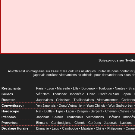
Suivez-nous sur Twitte
Asie360 est un magazine sur l'Asie et les cultures asiatiques
. Inutile de nous contacte
japonais coréens vietnamiens hk chinois, pour demander des sites de
Restaurants
Paris
-
Lyon
-
Marseille
-
Lille
-
Bordeaux
-
Toulouse
-
Nantes
-
Stra
Guides
Viêt Nam
-
Thaïlande
-
Indonésie
-
Chine
-
Corée du Sud
-
Japon
-
Recettes
Japonaises
-
Chinoises
-
Thaïlandaises
-
Vietnamiennes
-
Coréenn
Convertisseur
Yen Japonais
-
Dong Vietnamien
-
Yuan Chinois
-
Won Sud-coréen
Horoscope
Rat
-
Buffle
-
Tigre
-
Lapin
-
Dragon
-
Serpent
-
Cheval
-
Chèvre
-
S
Prénoms
Japonais
-
Chinois
-
Thaïlandais
-
Vietnamiens
-
Tibétains
-
Indonés
Proverbes
Birmans
-
Cambodgiens
-
Chinois
-
Coréens
-
Japonais
-
Laotiens
Décalage Horaire
Birmanie
-
Laos
-
Cambodge
-
Malaisie
-
Chine
-
Philippines
-
Corée