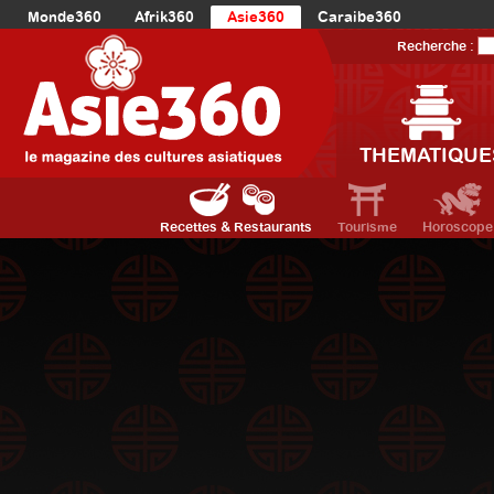
Monde360
Afrik360
Asie360
Caraibe360
Europe360
AmériqueLatine360
AmériqueDuNord360
Recherche :
Océanie360
Orient360
THEMATIQUE
Recettes & Restaurants
Tourisme
Horoscope