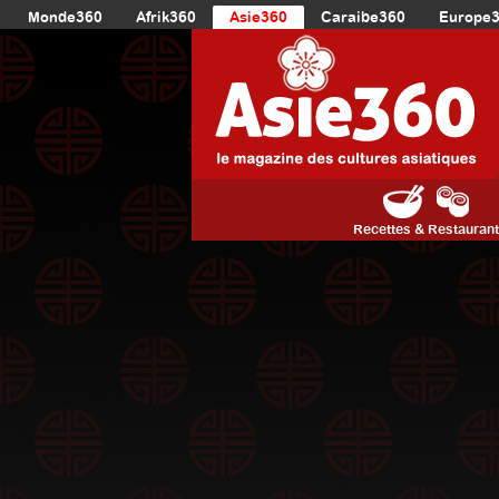
Monde360
Afrik360
Asie360
Caraibe360
Europe
Recettes & Restauran