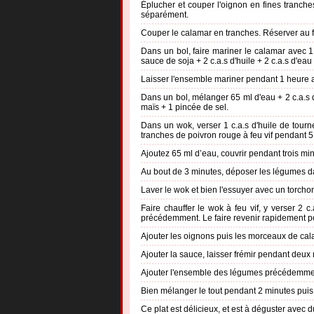
Éplucher et couper l'oignon en fines tranch
séparément.
Couper le calamar en tranches. Réserver au f
Dans un bol, faire mariner le calamar avec 1
sauce de soja + 2 c.a.s d'huile + 2 c.a.s d'eau
Laisser l'ensemble mariner pendant 1 heure au
Dans un bol, mélanger 65 ml d'eau + 2 c.a.s 
maïs + 1 pincée de sel.
Dans un wok, verser 1 c.a.s d'huile de tourne
tranches de poivron rouge à feu vif pendant 5
Ajoutez 65 ml d’eau, couvrir pendant trois mi
Au bout de 3 minutes, déposer les légumes d
Laver le wok et bien l'essuyer avec un torcho
Faire chauffer le wok à feu vif, y verser 2 c.
précédemment. Le faire revenir rapidement pour
Ajouter les oignons puis les morceaux de cal
Ajouter la sauce, laisser frémir pendant deux
Ajouter l'ensemble des légumes précédemmen
Bien mélanger le tout pendant 2 minutes puis
Ce plat est délicieux, et est à déguster avec d