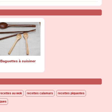
Baguettes à cuisiner
recettes au wok
recettes calamars
recettes piquantes
iques