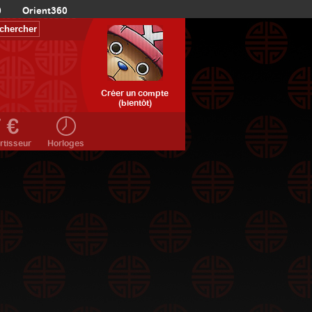
0
Orient360
Créer un compte
(bientôt)
rtisseur
Horloges