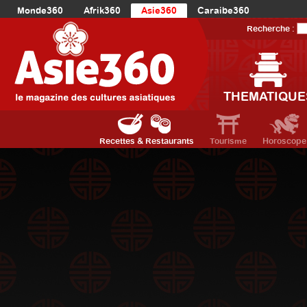
Monde360
Afrik360
Asie360
Caraibe360
Europe360
AmériqueLatine360
AmériqueDuNord360
Recherche :
Océanie360
Orient360
THEMATIQUE
Recettes & Restaurants
Tourisme
Horoscope