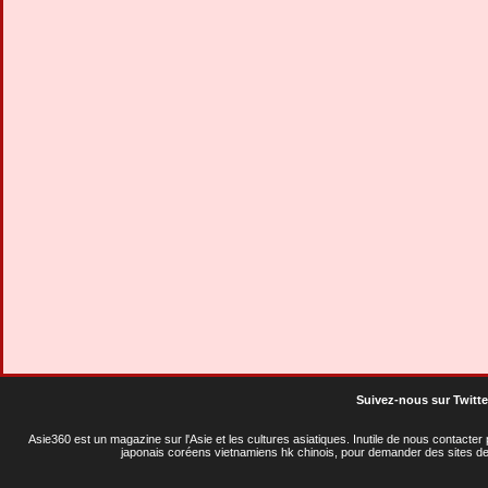
Suivez-nous sur Twitte
Asie360 est un magazine sur l'Asie et les cultures asiatiques
. Inutile de nous contacte
japonais coréens vietnamiens hk chinois, pour demander des sites de