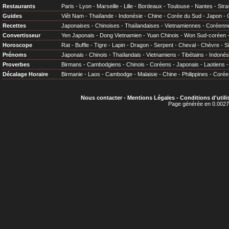
Restaurants
Paris
-
Lyon
-
Marseille
-
Lille
-
Bordeaux
-
Toulouse
-
Nantes
-
Stra
Guides
Viêt Nam
-
Thaïlande
-
Indonésie
-
Chine
-
Corée du Sud
-
Japon
-
Recettes
Japonaises
-
Chinoises
-
Thaïlandaises
-
Vietnamiennes
-
Coréenn
Convertisseur
Yen Japonais
-
Dong Vietnamien
-
Yuan Chinois
-
Won Sud-coréen
Horoscope
Rat
-
Buffle
-
Tigre
-
Lapin
-
Dragon
-
Serpent
-
Cheval
-
Chèvre
-
S
Prénoms
Japonais
-
Chinois
-
Thaïlandais
-
Vietnamiens
-
Tibétains
-
Indonés
Proverbes
Birmans
-
Cambodgiens
-
Chinois
-
Coréens
-
Japonais
-
Laotiens
Décalage Horaire
Birmanie
-
Laos
-
Cambodge
-
Malaisie
-
Chine
-
Philippines
-
Corée
Nous contacter
-
Mentions Légales
-
Conditions d'utili
Page générée en 0.0027