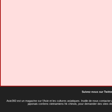
Suivez-nous sur Twitte
Asie360 est un magazine sur l'Asie et les cultures asiatiques
. Inutile de nous contacte
japonais coréens vietnamiens hk chinois, pour demander des sites de