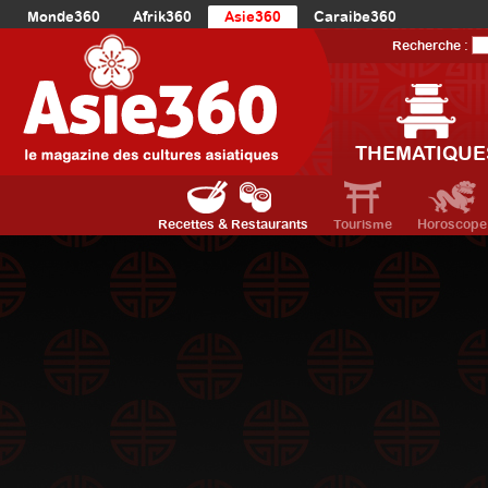
Monde360
Afrik360
Asie360
Caraibe360
Europe360
AmériqueLatine360
AmériqueDuNord360
Recherche :
Océanie360
Orient360
THEMATIQUE
Recettes & Restaurants
Tourisme
Horoscope