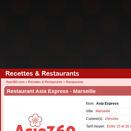
Recettes & Restaurants
Asie360.com
>
Recettes & Restaurants
>
Restaurants
Restaurant Asia Express - Marseille
Nom :
Asia Express
Ville :
Marseille
Cuisine(s) :
chinoise
Tarif moyen :
Entre 15 et 30