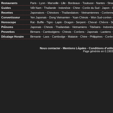
Restaurants
Paris
-
Lyon
-
Marseille
-
Lille
-
Bordeaux
-
Toulouse
-
Nantes
-
Stra
Guides
Viêt Nam
-
Thaïlande
-
Indonésie
-
Chine
-
Corée du Sud
-
Japon
-
Recettes
Japonaises
-
Chinoises
-
Thaïlandaises
-
Vietnamiennes
-
Coréenn
Convertisseur
Yen Japonais
-
Dong Vietnamien
-
Yuan Chinois
-
Won Sud-coréen
Horoscope
Rat
-
Buffle
-
Tigre
-
Lapin
-
Dragon
-
Serpent
-
Cheval
-
Chèvre
-
S
Prénoms
Japonais
-
Chinois
-
Thaïlandais
-
Vietnamiens
-
Tibétains
-
Indonés
Proverbes
Birmans
-
Cambodgiens
-
Chinois
-
Coréens
-
Japonais
-
Laotiens
Décalage Horaire
Birmanie
-
Laos
-
Cambodge
-
Malaisie
-
Chine
-
Philippines
-
Corée
Nous contacter
-
Mentions Légales
-
Conditions d'utili
Page générée en 0.1903