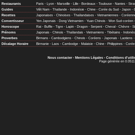
Restaurants
Paris
-
Lyon
-
Marseille
-
Lille
-
Bordeaux
-
Toulouse
-
Nantes
-
Stra
Guides
Viêt Nam
-
Thaïlande
-
Indonésie
-
Chine
-
Corée du Sud
-
Japon
-
Recettes
Japonaises
-
Chinoises
-
Thaïlandaises
-
Vietnamiennes
-
Coréenn
Convertisseur
Yen Japonais
-
Dong Vietnamien
-
Yuan Chinois
-
Won Sud-coréen
Horoscope
Rat
-
Buffle
-
Tigre
-
Lapin
-
Dragon
-
Serpent
-
Cheval
-
Chèvre
-
S
Prénoms
Japonais
-
Chinois
-
Thaïlandais
-
Vietnamiens
-
Tibétains
-
Indonés
Proverbes
Birmans
-
Cambodgiens
-
Chinois
-
Coréens
-
Japonais
-
Laotiens
Décalage Horaire
Birmanie
-
Laos
-
Cambodge
-
Malaisie
-
Chine
-
Philippines
-
Corée
Nous contacter
-
Mentions Légales
-
Conditions d'utili
Page générée en 0.0511