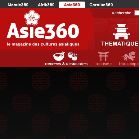
Monde360
Afrik360
Asie360
Caraibe360
Europe360
AmériqueLatine360
AmériqueDuNord360
Recherche :
Océanie360
Orient360
THEMATIQUE
Recettes & Restaurants
Tourisme
Horoscope