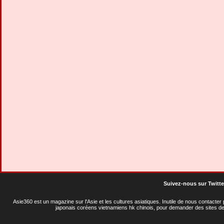
Suivez-nous sur Twitte
Asie360 est un magazine sur l'Asie et les cultures asiatiques
. Inutile de nous contacte
japonais coréens vietnamiens hk chinois, pour demander des sites de