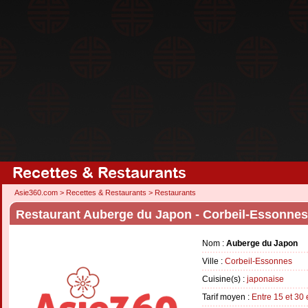
Recettes & Restaurants
Asie360.com
>
Recettes & Restaurants
>
Restaurants
Restaurant Auberge du Japon - Corbeil-Essonnes
Nom :
Auberge du Japon
Ville :
Corbeil-Essonnes
Cuisine(s) :
japonaise
Tarif moyen :
Entre 15 et 30