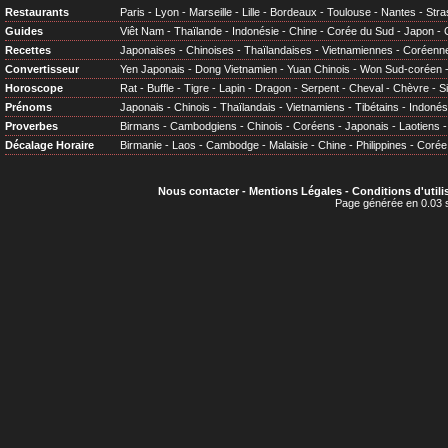
Restaurants
Paris
-
Lyon
-
Marseille
-
Lille
-
Bordeaux
-
Toulouse
-
Nantes
-
Stra
Guides
Viêt Nam
-
Thaïlande
-
Indonésie
-
Chine
-
Corée du Sud
-
Japon
-
Recettes
Japonaises
-
Chinoises
-
Thaïlandaises
-
Vietnamiennes
-
Coréenn
Convertisseur
Yen Japonais
-
Dong Vietnamien
-
Yuan Chinois
-
Won Sud-coréen
Horoscope
Rat
-
Buffle
-
Tigre
-
Lapin
-
Dragon
-
Serpent
-
Cheval
-
Chèvre
-
S
Prénoms
Japonais
-
Chinois
-
Thaïlandais
-
Vietnamiens
-
Tibétains
-
Indonés
Proverbes
Birmans
-
Cambodgiens
-
Chinois
-
Coréens
-
Japonais
-
Laotiens
Décalage Horaire
Birmanie
-
Laos
-
Cambodge
-
Malaisie
-
Chine
-
Philippines
-
Corée
Nous contacter
-
Mentions Légales
-
Conditions d'utili
Page générée en 0.03 