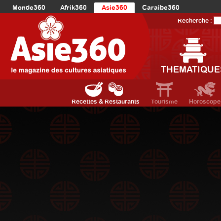
Monde360
Afrik360
Asie360
Caraibe360
Europe360
AmériqueLatine360
AmériqueDuNord360
Recherche :
Océanie360
Orient360
THEMATIQUE
Recettes & Restaurants
Tourisme
Horoscope