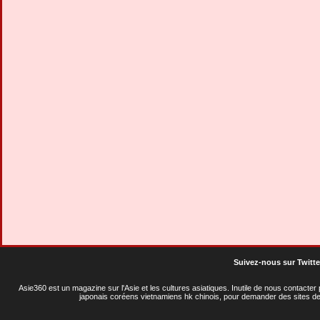
Suivez-nous sur Twitte
Asie360 est un magazine sur l'Asie et les cultures asiatiques
. Inutile de nous contacte
japonais coréens vietnamiens hk chinois, pour demander des sites de