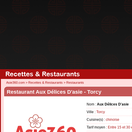
Recettes & Restaurants
Asie360.com
>
Recettes & Restaurants
>
Restaurants
Restaurant Aux Délices D'asie - Torcy
Nom :
Aux Délices D'asie
Ville :
Torcy
Cuisine(s) :
chinoise
Tarif moyen :
Entre 15 et 30