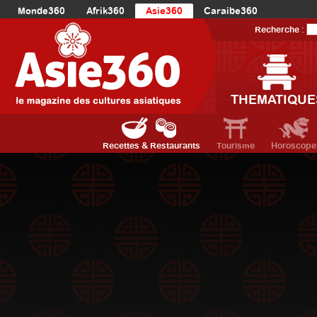
Monde360
Afrik360
Asie360
Caraibe360
Europe360
AmériqueLatine360
AmériqueDuNord360
Recherche :
Océanie360
Orient360
THEMATIQUE
Recettes & Restaurants
Tourisme
Horoscope