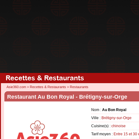
Recettes & Restaurants
Asie360.com
>
Recettes & Restaurants
>
Restaurants
Restaurant Au Bon Royal - Brétigny-sur-Orge
Nom :
Au Bon Royal
Ville :
Brétigny-sur-Orge
Cuisine(s) :
chinoise
Tarif moyen :
Entre 15 et 30