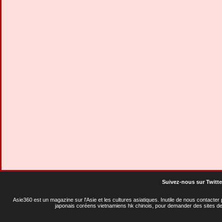
Suivez-nous sur Twitte
Asie360 est un magazine sur l'Asie et les cultures asiatiques
. Inutile de nous contacte
japonais coréens vietnamiens hk chinois, pour demander des sites de