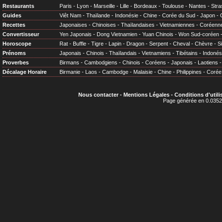
Restaurants
Paris
-
Lyon
-
Marseille
-
Lille
-
Bordeaux
-
Toulouse
-
Nantes
-
Stra
Guides
Viêt Nam
-
Thaïlande
-
Indonésie
-
Chine
-
Corée du Sud
-
Japon
-
Recettes
Japonaises
-
Chinoises
-
Thaïlandaises
-
Vietnamiennes
-
Coréenn
Convertisseur
Yen Japonais
-
Dong Vietnamien
-
Yuan Chinois
-
Won Sud-coréen
Horoscope
Rat
-
Buffle
-
Tigre
-
Lapin
-
Dragon
-
Serpent
-
Cheval
-
Chèvre
-
S
Prénoms
Japonais
-
Chinois
-
Thaïlandais
-
Vietnamiens
-
Tibétains
-
Indonés
Proverbes
Birmans
-
Cambodgiens
-
Chinois
-
Coréens
-
Japonais
-
Laotiens
Décalage Horaire
Birmanie
-
Laos
-
Cambodge
-
Malaisie
-
Chine
-
Philippines
-
Corée
Nous contacter
-
Mentions Légales
-
Conditions d'utili
Page générée en 0.0352