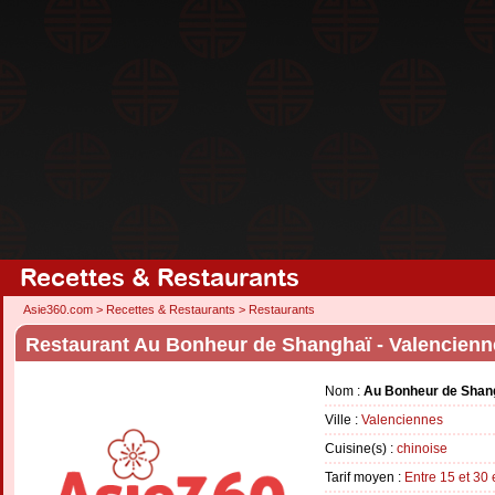
Recettes & Restaurants
Asie360.com
>
Recettes & Restaurants
>
Restaurants
Restaurant Au Bonheur de Shanghaï - Valencienn
Nom :
Au Bonheur de Shan
Ville :
Valenciennes
Cuisine(s) :
chinoise
Tarif moyen :
Entre 15 et 30