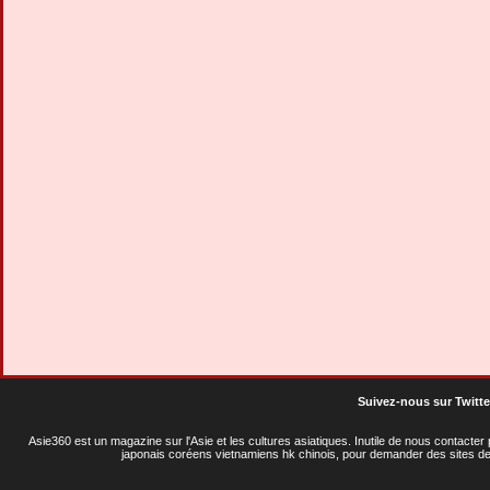
Suivez-nous sur Twitte
Asie360 est un magazine sur l'Asie et les cultures asiatiques
. Inutile de nous contacte
japonais coréens vietnamiens hk chinois, pour demander des sites de