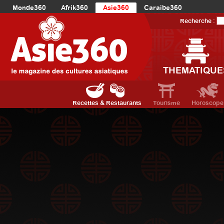
Monde360
Afrik360
Asie360
Caraibe360
Europe360
AmériqueLatine360
AmériqueDuNord360
Recherche :
Océanie360
Orient360
THEMATIQUE
Recettes & Restaurants
Tourisme
Horoscope