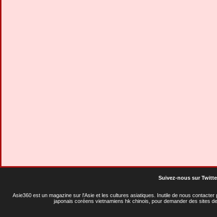
Suivez-nous sur Twitte
Asie360 est un magazine sur l'Asie et les cultures asiatiques
. Inutile de nous contacte
japonais coréens vietnamiens hk chinois, pour demander des sites de