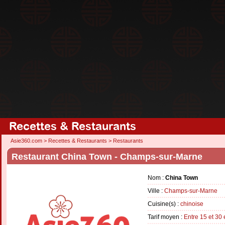
Recettes & Restaurants
Asie360.com
>
Recettes & Restaurants
>
Restaurants
Restaurant China Town - Champs-sur-Marne
Nom :
China Town
Ville :
Champs-sur-Marne
Cuisine(s) :
chinoise
Tarif moyen :
Entre 15 et 30