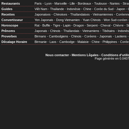
Restaurants
Paris
-
Lyon
-
Marseille
-
Lille
-
Bordeaux
-
Toulouse
-
Nantes
-
Stra
Guides
Viêt Nam
-
Thaïlande
-
Indonésie
-
Chine
-
Corée du Sud
-
Japon
-
Recettes
Japonaises
-
Chinoises
-
Thaïlandaises
-
Vietnamiennes
-
Coréenn
Convertisseur
Yen Japonais
-
Dong Vietnamien
-
Yuan Chinois
-
Won Sud-coréen
Horoscope
Rat
-
Buffle
-
Tigre
-
Lapin
-
Dragon
-
Serpent
-
Cheval
-
Chèvre
-
S
Prénoms
Japonais
-
Chinois
-
Thaïlandais
-
Vietnamiens
-
Tibétains
-
Indonés
Proverbes
Birmans
-
Cambodgiens
-
Chinois
-
Coréens
-
Japonais
-
Laotiens
Décalage Horaire
Birmanie
-
Laos
-
Cambodge
-
Malaisie
-
Chine
-
Philippines
-
Corée
Nous contacter
-
Mentions Légales
-
Conditions d'utili
Page générée en 0.0407