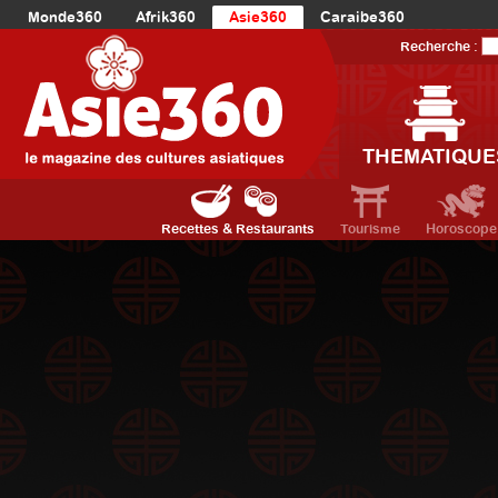
Monde360
Afrik360
Asie360
Caraibe360
Europe360
AmériqueLatine360
AmériqueDuNord360
Recherche :
Océanie360
Orient360
THEMATIQUE
Recettes & Restaurants
Tourisme
Horoscope