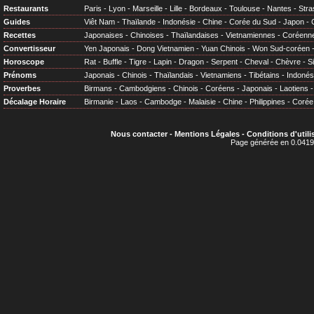
Restaurants
Paris
-
Lyon
-
Marseille
-
Lille
-
Bordeaux
-
Toulouse
-
Nantes
-
Stra
Guides
Viêt Nam
-
Thaïlande
-
Indonésie
-
Chine
-
Corée du Sud
-
Japon
-
Recettes
Japonaises
-
Chinoises
-
Thaïlandaises
-
Vietnamiennes
-
Coréenn
Convertisseur
Yen Japonais
-
Dong Vietnamien
-
Yuan Chinois
-
Won Sud-coréen
Horoscope
Rat
-
Buffle
-
Tigre
-
Lapin
-
Dragon
-
Serpent
-
Cheval
-
Chèvre
-
S
Prénoms
Japonais
-
Chinois
-
Thaïlandais
-
Vietnamiens
-
Tibétains
-
Indonés
Proverbes
Birmans
-
Cambodgiens
-
Chinois
-
Coréens
-
Japonais
-
Laotiens
Décalage Horaire
Birmanie
-
Laos
-
Cambodge
-
Malaisie
-
Chine
-
Philippines
-
Corée
Nous contacter
-
Mentions Légales
-
Conditions d'utili
Page générée en 0.0419