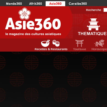
Monde360
Afrik360
Asie360
Caraibe360
Europe360
AmériqueLatine360
AmériqueDuNord360
Recherche :
Océanie360
Orient360
THEMATIQUE
Recettes & Restaurants
Tourisme
Horoscope