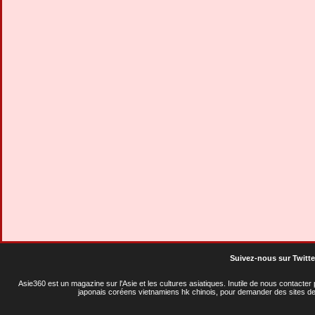
Suivez-nous sur Twitte
Asie360 est un magazine sur l'Asie et les cultures asiatiques
. Inutile de nous contacte
japonais coréens vietnamiens hk chinois, pour demander des sites de