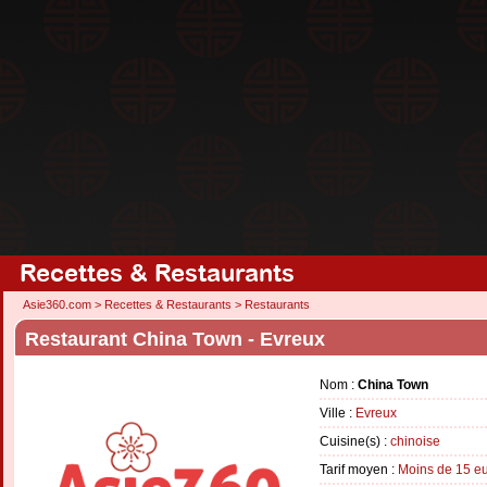
Recettes & Restaurants
Asie360.com
>
Recettes & Restaurants
>
Restaurants
Restaurant China Town - Evreux
Nom :
China Town
Ville :
Evreux
Cuisine(s) :
chinoise
Tarif moyen :
Moins de 15 e