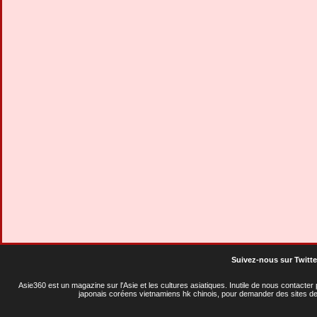
Suivez-nous sur Twitte
Asie360 est un magazine sur l'Asie et les cultures asiatiques
. Inutile de nous contacte
japonais coréens vietnamiens hk chinois, pour demander des sites de