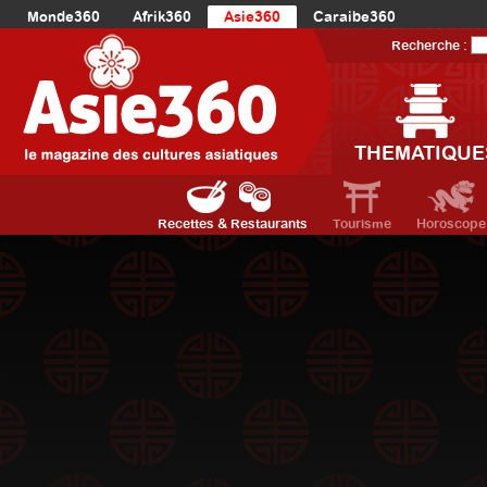
Monde360
Afrik360
Asie360
Caraibe360
Europe360
AmériqueLatine360
AmériqueDuNord360
Recherche :
Océanie360
Orient360
THEMATIQUE
Recettes & Restaurants
Tourisme
Horoscope