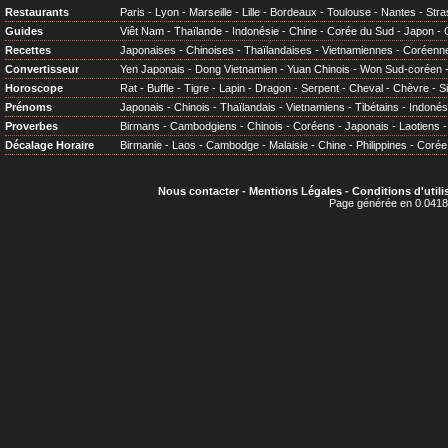
Restaurants
Paris
-
Lyon
-
Marseille
-
Lille
-
Bordeaux
-
Toulouse
-
Nantes
-
Stra
Guides
Viêt Nam
-
Thaïlande
-
Indonésie
-
Chine
-
Corée du Sud
-
Japon
-
Recettes
Japonaises
-
Chinoises
-
Thaïlandaises
-
Vietnamiennes
-
Coréenn
Convertisseur
Yen Japonais
-
Dong Vietnamien
-
Yuan Chinois
-
Won Sud-coréen
Horoscope
Rat
-
Buffle
-
Tigre
-
Lapin
-
Dragon
-
Serpent
-
Cheval
-
Chèvre
-
S
Prénoms
Japonais
-
Chinois
-
Thaïlandais
-
Vietnamiens
-
Tibétains
-
Indonés
Proverbes
Birmans
-
Cambodgiens
-
Chinois
-
Coréens
-
Japonais
-
Laotiens
Décalage Horaire
Birmanie
-
Laos
-
Cambodge
-
Malaisie
-
Chine
-
Philippines
-
Corée
Nous contacter
-
Mentions Légales
-
Conditions d'utili
Page générée en 0.0418