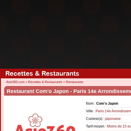
Recettes & Restaurants
Asie360.com
>
Recettes & Restaurants
>
Restaurants
Restaurant Com'o Japon - Paris 14e Arrondissem
Nom :
Com'o Japon
Ville :
Paris 14e Arrondisse
Cuisine(s) :
japonaise
Tarif moyen :
Moins de 15 e