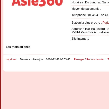
Horaires : Du Lundi au Same
Moyen de paiements :
Téléphone : 01 45 41 72 43
Station la plus proche :
Port
Adresse : 100, Boulevard B
75014 Paris 14e Arrondiss
Site internet :
Les mots du chef :
Imprimer
Dernière mise à jour : 2010-12-11 00:33:45
Partager / Recommander
T