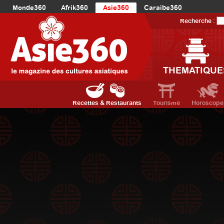
Monde360
Afrik360
Asie360
Caraibe360
Europe360
AmériqueLatine360
AmériqueDuNord360
Recherche :
Océanie360
Orient360
THEMATIQUE
Recettes & Restaurants
Tourisme
Horoscope