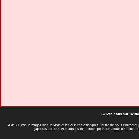
Suivez-nous sur Twitte
Asie360 est un magazine sur l'Asie et les cultures asiatiques
. Inutile de nous contacte
japonais coréens vietnamiens hk chinois, pour demander des sites de