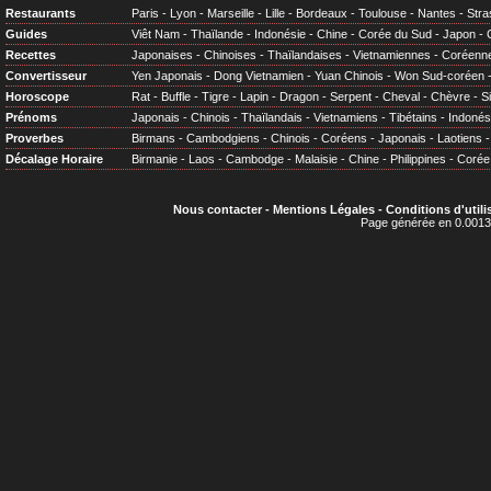
Restaurants
Paris
-
Lyon
-
Marseille
-
Lille
-
Bordeaux
-
Toulouse
-
Nantes
-
Stra
Guides
Viêt Nam
-
Thaïlande
-
Indonésie
-
Chine
-
Corée du Sud
-
Japon
-
Recettes
Japonaises
-
Chinoises
-
Thaïlandaises
-
Vietnamiennes
-
Coréenn
Convertisseur
Yen Japonais
-
Dong Vietnamien
-
Yuan Chinois
-
Won Sud-coréen
Horoscope
Rat
-
Buffle
-
Tigre
-
Lapin
-
Dragon
-
Serpent
-
Cheval
-
Chèvre
-
S
Prénoms
Japonais
-
Chinois
-
Thaïlandais
-
Vietnamiens
-
Tibétains
-
Indonés
Proverbes
Birmans
-
Cambodgiens
-
Chinois
-
Coréens
-
Japonais
-
Laotiens
Décalage Horaire
Birmanie
-
Laos
-
Cambodge
-
Malaisie
-
Chine
-
Philippines
-
Corée
Nous contacter
-
Mentions Légales
-
Conditions d'utili
Page générée en 0.0013