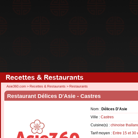
Recettes & Restaurants
Asie360.com
>
Recettes & Restaurants
>
Restaurants
Restaurant Délices D'Asie - Castres
Nom :
Délices D'Asie
Ville :
Castres
Cuisine(s) :
chinoise
thaïlan
Tarif moyen :
Entre 15 et 30