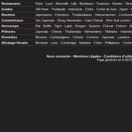
Restaurants
Paris
-
Lyon
-
Marseille
-
Lille
-
Bordeaux
-
Toulouse
-
Nantes
-
Stra
Guides
Viêt Nam
-
Thaïlande
-
Indonésie
-
Chine
-
Corée du Sud
-
Japon
-
Recettes
Japonaises
-
Chinoises
-
Thaïlandaises
-
Vietnamiennes
-
Coréenn
Convertisseur
Yen Japonais
-
Dong Vietnamien
-
Yuan Chinois
-
Won Sud-coréen
Horoscope
Rat
-
Buffle
-
Tigre
-
Lapin
-
Dragon
-
Serpent
-
Cheval
-
Chèvre
-
S
Prénoms
Japonais
-
Chinois
-
Thaïlandais
-
Vietnamiens
-
Tibétains
-
Indonés
Proverbes
Birmans
-
Cambodgiens
-
Chinois
-
Coréens
-
Japonais
-
Laotiens
Décalage Horaire
Birmanie
-
Laos
-
Cambodge
-
Malaisie
-
Chine
-
Philippines
-
Corée
Nous contacter
-
Mentions Légales
-
Conditions d'utili
Page générée en 0.5972