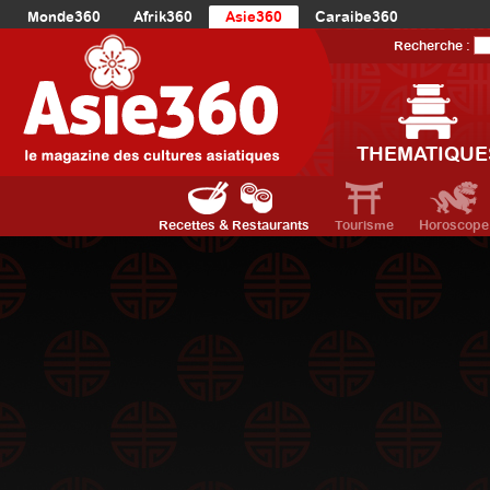
Monde360
Afrik360
Asie360
Caraibe360
Europe360
AmériqueLatine360
AmériqueDuNord360
Recherche :
Océanie360
Orient360
THEMATIQUE
Recettes & Restaurants
Tourisme
Horoscope