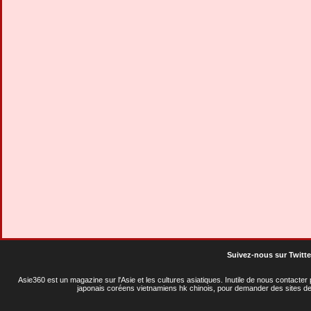
Suivez-nous sur Twitte
Asie360 est un magazine sur l'Asie et les cultures asiatiques
. Inutile de nous contacte
japonais coréens vietnamiens hk chinois, pour demander des sites de