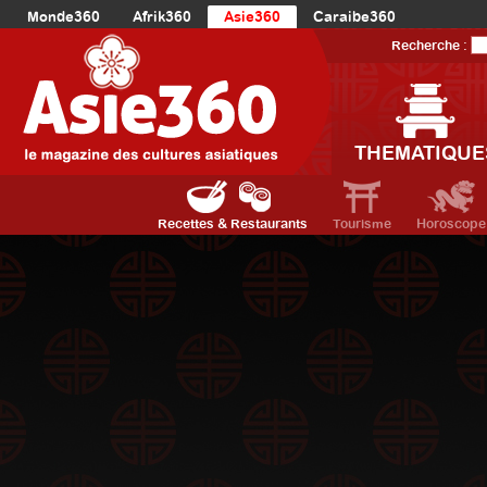
Monde360
Afrik360
Asie360
Caraibe360
Europe360
AmériqueLatine360
AmériqueDuNord360
Recherche :
Océanie360
Orient360
THEMATIQUE
Recettes & Restaurants
Tourisme
Horoscope