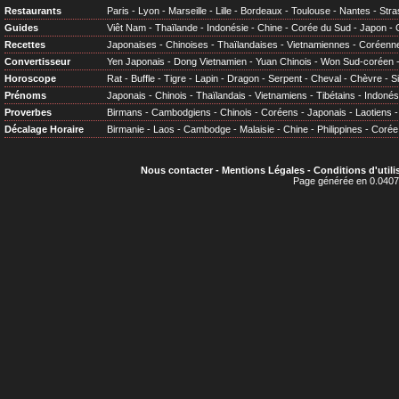
Restaurants
Paris
-
Lyon
-
Marseille
-
Lille
-
Bordeaux
-
Toulouse
-
Nantes
-
Stra
Guides
Viêt Nam
-
Thaïlande
-
Indonésie
-
Chine
-
Corée du Sud
-
Japon
-
Recettes
Japonaises
-
Chinoises
-
Thaïlandaises
-
Vietnamiennes
-
Coréenn
Convertisseur
Yen Japonais
-
Dong Vietnamien
-
Yuan Chinois
-
Won Sud-coréen
Horoscope
Rat
-
Buffle
-
Tigre
-
Lapin
-
Dragon
-
Serpent
-
Cheval
-
Chèvre
-
S
Prénoms
Japonais
-
Chinois
-
Thaïlandais
-
Vietnamiens
-
Tibétains
-
Indonés
Proverbes
Birmans
-
Cambodgiens
-
Chinois
-
Coréens
-
Japonais
-
Laotiens
Décalage Horaire
Birmanie
-
Laos
-
Cambodge
-
Malaisie
-
Chine
-
Philippines
-
Corée
Nous contacter
-
Mentions Légales
-
Conditions d'utili
Page générée en 0.0407