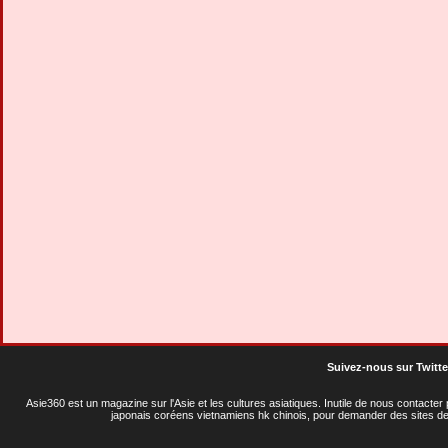
Suivez-nous sur Twitte
Asie360 est un magazine sur l'Asie et les cultures asiatiques
. Inutile de nous contacte
japonais coréens vietnamiens hk chinois, pour demander des sites de