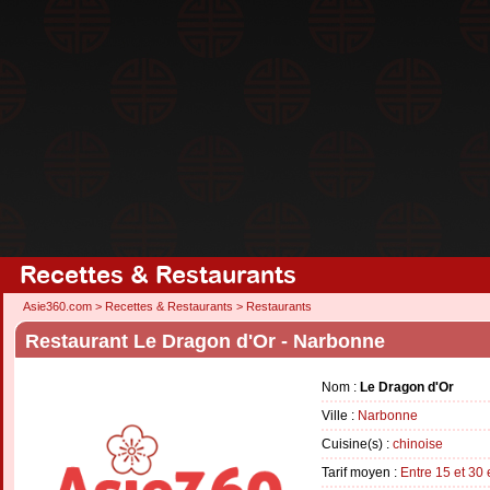
Recettes & Restaurants
Asie360.com
>
Recettes & Restaurants
>
Restaurants
Restaurant Le Dragon d'Or - Narbonne
Nom :
Le Dragon d'Or
Ville :
Narbonne
Cuisine(s) :
chinoise
Tarif moyen :
Entre 15 et 30