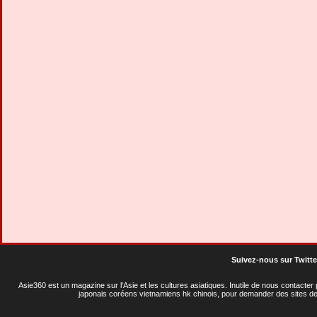
Suivez-nous sur Twitte
Asie360 est un magazine sur l'Asie et les cultures asiatiques
. Inutile de nous contacte
japonais coréens vietnamiens hk chinois, pour demander des sites de