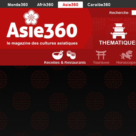
Monde360
Afrik360
Asie360
Caraibe360
Europe360
AmériqueLatine360
AmériqueDuNord360
Recherche :
Océanie360
Orient360
THEMATIQUE
Recettes & Restaurants
Tourisme
Horoscope