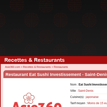
Recettes & Restaurants
Asie360.com
>
Recettes & Restaurants
>
Restaurants
Restaurant Eat Sushi Investissement - Saint-Deni
Nom :
Eat Sushi Investiss
Ville :
Saint-Denis
Cuisine(s) :
japonaise
Tarif moyen :
Moins de 15 e