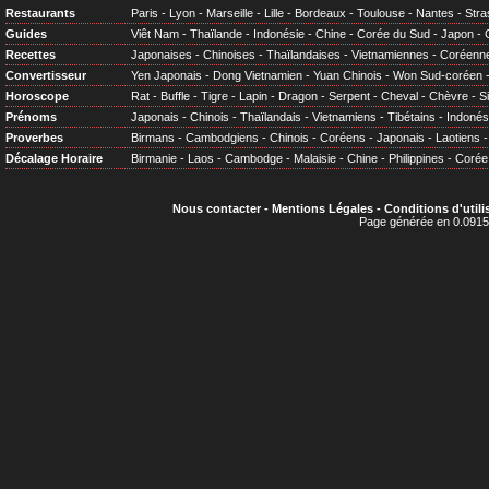
Restaurants
Paris
-
Lyon
-
Marseille
-
Lille
-
Bordeaux
-
Toulouse
-
Nantes
-
Stra
Guides
Viêt Nam
-
Thaïlande
-
Indonésie
-
Chine
-
Corée du Sud
-
Japon
-
Recettes
Japonaises
-
Chinoises
-
Thaïlandaises
-
Vietnamiennes
-
Coréenn
Convertisseur
Yen Japonais
-
Dong Vietnamien
-
Yuan Chinois
-
Won Sud-coréen
Horoscope
Rat
-
Buffle
-
Tigre
-
Lapin
-
Dragon
-
Serpent
-
Cheval
-
Chèvre
-
S
Prénoms
Japonais
-
Chinois
-
Thaïlandais
-
Vietnamiens
-
Tibétains
-
Indonés
Proverbes
Birmans
-
Cambodgiens
-
Chinois
-
Coréens
-
Japonais
-
Laotiens
Décalage Horaire
Birmanie
-
Laos
-
Cambodge
-
Malaisie
-
Chine
-
Philippines
-
Corée
Nous contacter
-
Mentions Légales
-
Conditions d'utili
Page générée en 0.0915