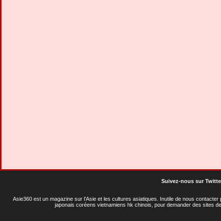
Suivez-nous sur Twitte
Asie360 est un magazine sur l'Asie et les cultures asiatiques
. Inutile de nous contacte
japonais coréens vietnamiens hk chinois, pour demander des sites de