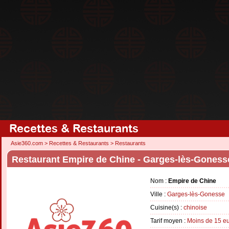
Recettes & Restaurants
Asie360.com
>
Recettes & Restaurants
>
Restaurants
Restaurant Empire de Chine - Garges-lès-Goness
Nom :
Empire de Chine
Ville :
Garges-lès-Gonesse
Cuisine(s) :
chinoise
Tarif moyen :
Moins de 15 e