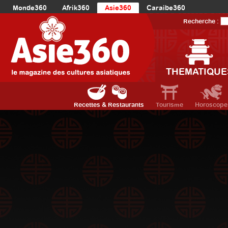
Monde360
Afrik360
Asie360
Caraibe360
Europe360
AmériqueLatine360
AmériqueDuNord360
Recherche :
Océanie360
Orient360
THEMATIQUE
Recettes & Restaurants
Tourisme
Horoscope