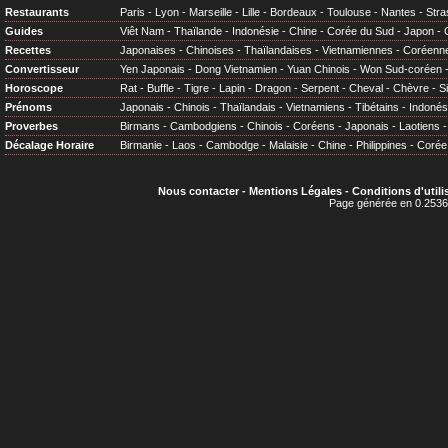
Restaurants
Paris
-
Lyon
-
Marseille
-
Lille
-
Bordeaux
-
Toulouse
-
Nantes
-
Stra
Guides
Viêt Nam
-
Thaïlande
-
Indonésie
-
Chine
-
Corée du Sud
-
Japon
-
Recettes
Japonaises
-
Chinoises
-
Thaïlandaises
-
Vietnamiennes
-
Coréenn
Convertisseur
Yen Japonais
-
Dong Vietnamien
-
Yuan Chinois
-
Won Sud-coréen
Horoscope
Rat
-
Buffle
-
Tigre
-
Lapin
-
Dragon
-
Serpent
-
Cheval
-
Chèvre
-
S
Prénoms
Japonais
-
Chinois
-
Thaïlandais
-
Vietnamiens
-
Tibétains
-
Indonés
Proverbes
Birmans
-
Cambodgiens
-
Chinois
-
Coréens
-
Japonais
-
Laotiens
Décalage Horaire
Birmanie
-
Laos
-
Cambodge
-
Malaisie
-
Chine
-
Philippines
-
Corée
Nous contacter
-
Mentions Légales
-
Conditions d'utili
Page générée en 0.2536