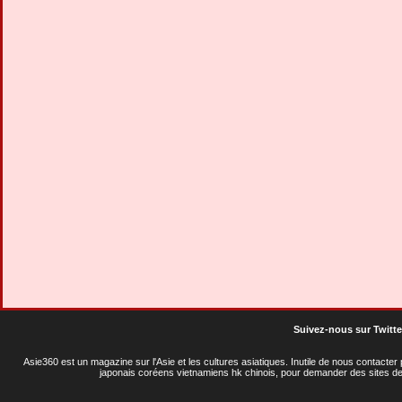
Suivez-nous sur Twitte
Asie360 est un magazine sur l'Asie et les cultures asiatiques
. Inutile de nous contacte
japonais coréens vietnamiens hk chinois, pour demander des sites de