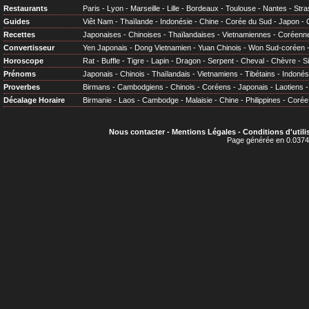
Restaurants
Paris
-
Lyon
-
Marseille
-
Lille
-
Bordeaux
-
Toulouse
-
Nantes
-
Stra
Guides
Viêt Nam
-
Thaïlande
-
Indonésie
-
Chine
-
Corée du Sud
-
Japon
-
Recettes
Japonaises
-
Chinoises
-
Thaïlandaises
-
Vietnamiennes
-
Coréenn
Convertisseur
Yen Japonais
-
Dong Vietnamien
-
Yuan Chinois
-
Won Sud-coréen
Horoscope
Rat
-
Buffle
-
Tigre
-
Lapin
-
Dragon
-
Serpent
-
Cheval
-
Chèvre
-
S
Prénoms
Japonais
-
Chinois
-
Thaïlandais
-
Vietnamiens
-
Tibétains
-
Indonés
Proverbes
Birmans
-
Cambodgiens
-
Chinois
-
Coréens
-
Japonais
-
Laotiens
Décalage Horaire
Birmanie
-
Laos
-
Cambodge
-
Malaisie
-
Chine
-
Philippines
-
Corée
Nous contacter
-
Mentions Légales
-
Conditions d'utili
Page générée en 0.0374