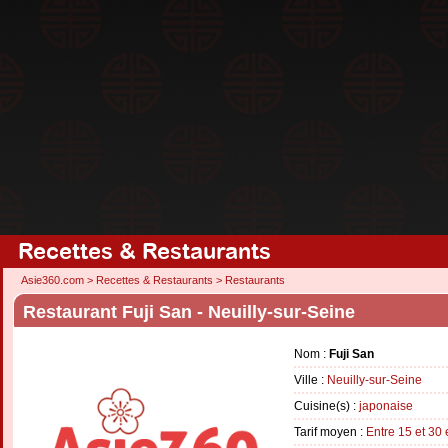
Recettes & Restaurants
Asie360.com
>
Recettes & Restaurants
>
Restaurants
Restaurant Fuji San - Neuilly-sur-Seine
Nom :
Fuji San
Ville :
Neuilly-sur-Seine
Cuisine(s) :
japonaise
Tarif moyen :
Entre 15 et 30