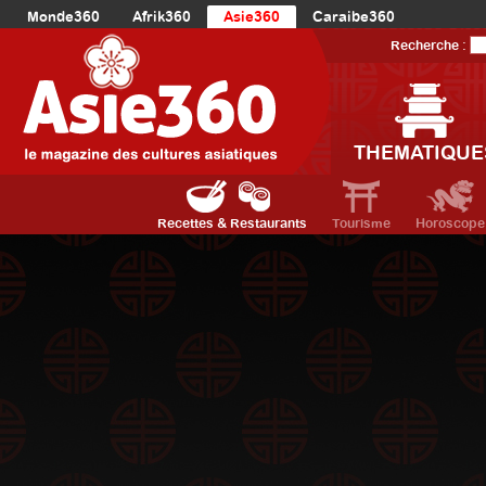
Monde360
Afrik360
Asie360
Caraibe360
Europe360
AmériqueLatine360
AmériqueDuNord360
Recherche :
Océanie360
Orient360
THEMATIQUE
Recettes & Restaurants
Tourisme
Horoscope