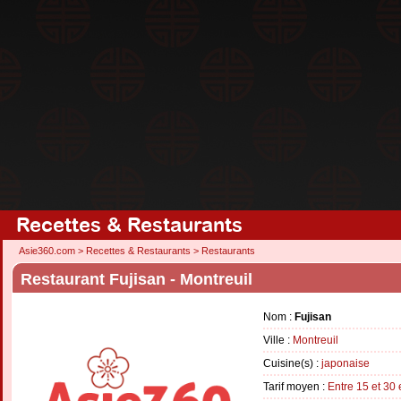
Recettes & Restaurants
Asie360.com
>
Recettes & Restaurants
>
Restaurants
Restaurant Fujisan - Montreuil
Nom :
Fujisan
Ville :
Montreuil
Cuisine(s) :
japonaise
Tarif moyen :
Entre 15 et 30