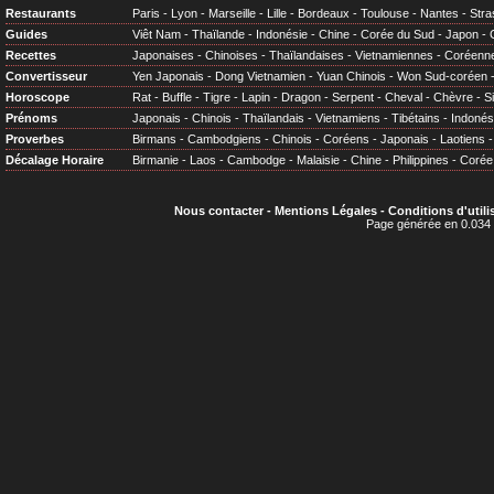
Restaurants
Paris
-
Lyon
-
Marseille
-
Lille
-
Bordeaux
-
Toulouse
-
Nantes
-
Stra
Guides
Viêt Nam
-
Thaïlande
-
Indonésie
-
Chine
-
Corée du Sud
-
Japon
-
Recettes
Japonaises
-
Chinoises
-
Thaïlandaises
-
Vietnamiennes
-
Coréenn
Convertisseur
Yen Japonais
-
Dong Vietnamien
-
Yuan Chinois
-
Won Sud-coréen
Horoscope
Rat
-
Buffle
-
Tigre
-
Lapin
-
Dragon
-
Serpent
-
Cheval
-
Chèvre
-
S
Prénoms
Japonais
-
Chinois
-
Thaïlandais
-
Vietnamiens
-
Tibétains
-
Indonés
Proverbes
Birmans
-
Cambodgiens
-
Chinois
-
Coréens
-
Japonais
-
Laotiens
Décalage Horaire
Birmanie
-
Laos
-
Cambodge
-
Malaisie
-
Chine
-
Philippines
-
Corée
Nous contacter
-
Mentions Légales
-
Conditions d'utili
Page générée en 0.034 