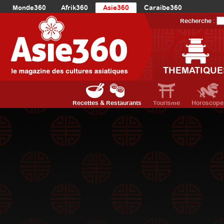
Monde360
Afrik360
Asie360
Caraibe360
Europe360
AmériqueLatine360
AmériqueDuNord360
Recherche :
Océanie360
Orient360
THEMATIQUE
Recettes & Restaurants
Tourisme
Horoscope