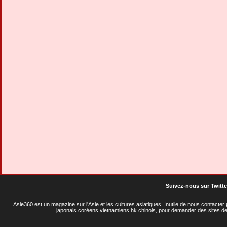
Suivez-nous sur Twitte
Asie360 est un magazine sur l'Asie et les cultures asiatiques
. Inutile de nous contacte
japonais coréens vietnamiens hk chinois, pour demander des sites de