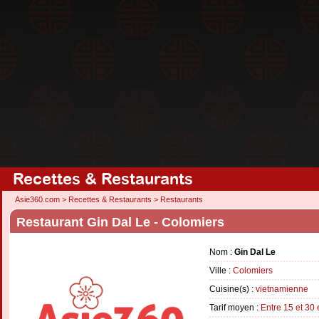
Recettes & Restaurants
Asie360.com
>
Recettes & Restaurants
>
Restaurants
Restaurant Gin Dal Le - Colomiers
Nom :
Gin Dal Le
Ville :
Colomiers
Cuisine(s) :
vietnamienne
Tarif moyen :
Entre 15 et 30