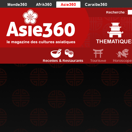
Monde360
Afrik360
Asie360
Caraibe360
Europe360
AmériqueLatine360
AmériqueDuNord360
Recherche :
Océanie360
Orient360
THEMATIQUE
Recettes & Restaurants
Tourisme
Horoscope