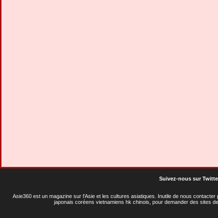
Suivez-nous sur Twitte
Asie360 est un magazine sur l'Asie et les cultures asiatiques
. Inutile de nous contacte
japonais coréens vietnamiens hk chinois, pour demander des sites de