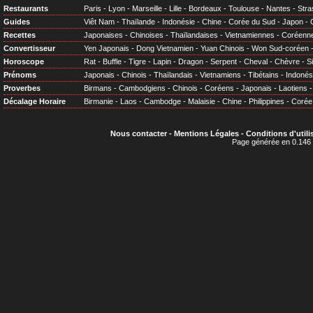
Restaurants
Paris
-
Lyon
-
Marseille
-
Lille
-
Bordeaux
-
Toulouse
-
Nantes
-
Stra
Guides
Viêt Nam
-
Thaïlande
-
Indonésie
-
Chine
-
Corée du Sud
-
Japon
-
Recettes
Japonaises
-
Chinoises
-
Thaïlandaises
-
Vietnamiennes
-
Coréenn
Convertisseur
Yen Japonais
-
Dong Vietnamien
-
Yuan Chinois
-
Won Sud-coréen
Horoscope
Rat
-
Buffle
-
Tigre
-
Lapin
-
Dragon
-
Serpent
-
Cheval
-
Chèvre
-
S
Prénoms
Japonais
-
Chinois
-
Thaïlandais
-
Vietnamiens
-
Tibétains
-
Indonés
Proverbes
Birmans
-
Cambodgiens
-
Chinois
-
Coréens
-
Japonais
-
Laotiens
Décalage Horaire
Birmanie
-
Laos
-
Cambodge
-
Malaisie
-
Chine
-
Philippines
-
Corée
Nous contacter
-
Mentions Légales
-
Conditions d'utili
Page générée en 0.146 