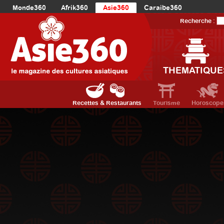
Monde360
Afrik360
Asie360
Caraibe360
Europe360
AmériqueLatine360
AmériqueDuNord360
Recherche :
Océanie360
Orient360
THEMATIQUE
Recettes & Restaurants
Tourisme
Horoscope