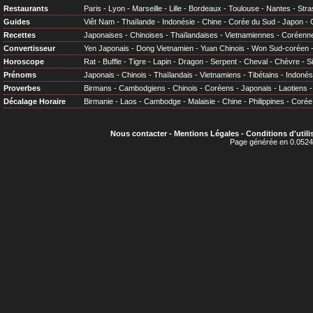
Restaurants
Paris
-
Lyon
-
Marseille
-
Lille
-
Bordeaux
-
Toulouse
-
Nantes
-
Stra
Guides
Viêt Nam
-
Thaïlande
-
Indonésie
-
Chine
-
Corée du Sud
-
Japon
-
Recettes
Japonaises
-
Chinoises
-
Thaïlandaises
-
Vietnamiennes
-
Coréenn
Convertisseur
Yen Japonais
-
Dong Vietnamien
-
Yuan Chinois
-
Won Sud-coréen
Horoscope
Rat
-
Buffle
-
Tigre
-
Lapin
-
Dragon
-
Serpent
-
Cheval
-
Chèvre
-
S
Prénoms
Japonais
-
Chinois
-
Thaïlandais
-
Vietnamiens
-
Tibétains
-
Indonés
Proverbes
Birmans
-
Cambodgiens
-
Chinois
-
Coréens
-
Japonais
-
Laotiens
Décalage Horaire
Birmanie
-
Laos
-
Cambodge
-
Malaisie
-
Chine
-
Philippines
-
Corée
Nous contacter
-
Mentions Légales
-
Conditions d'utili
Page générée en 0.0524