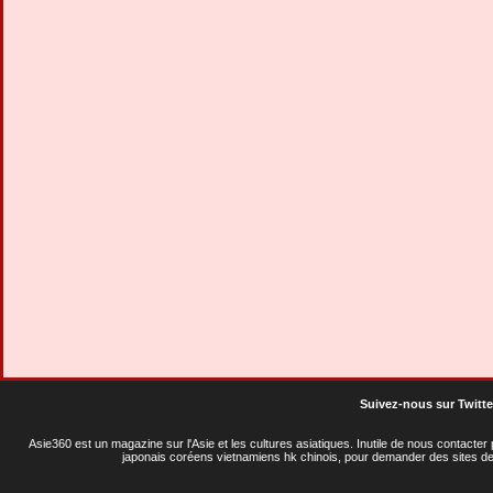
Suivez-nous sur Twitte
Asie360 est un magazine sur l'Asie et les cultures asiatiques
. Inutile de nous contacte
japonais coréens vietnamiens hk chinois, pour demander des sites de