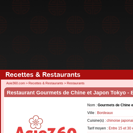
Recettes & Restaurants
Asie360.com
>
Recettes & Restaurants
>
Restaurants
Restaurant Gourmets de Chine et Japon Tokyo -
Nom :
Gourmets de Chine e
Ville :
Bordeaux
Cuisine(s) :
chinoise
japona
Tarif moyen :
Entre 15 et 30