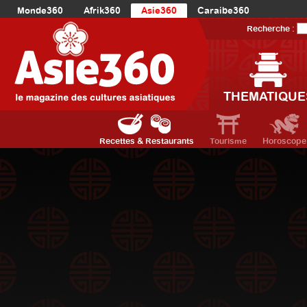
Monde360
Afrik360
Asie360
Caraibe360
Europe360
AmériqueLatine360
AmériqueDuNord360
Recherche :
Océanie360
Orient360
THEMATIQUE
Recettes & Restaurants
Tourisme
Horoscope