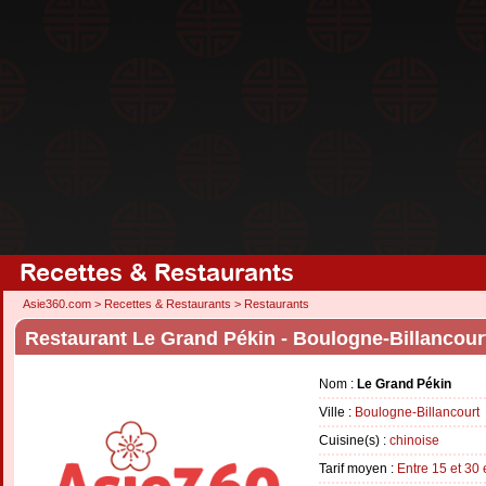
Recettes & Restaurants
Asie360.com
>
Recettes & Restaurants
>
Restaurants
Restaurant Le Grand Pékin - Boulogne-Billancour
Nom :
Le Grand Pékin
Ville :
Boulogne-Billancourt
Cuisine(s) :
chinoise
Tarif moyen :
Entre 15 et 30