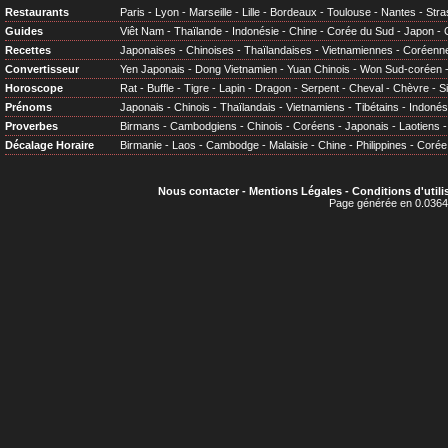
Restaurants
Paris
-
Lyon
-
Marseille
-
Lille
-
Bordeaux
-
Toulouse
-
Nantes
-
Stra
Guides
Viêt Nam
-
Thaïlande
-
Indonésie
-
Chine
-
Corée du Sud
-
Japon
-
Recettes
Japonaises
-
Chinoises
-
Thaïlandaises
-
Vietnamiennes
-
Coréenn
Convertisseur
Yen Japonais
-
Dong Vietnamien
-
Yuan Chinois
-
Won Sud-coréen
Horoscope
Rat
-
Buffle
-
Tigre
-
Lapin
-
Dragon
-
Serpent
-
Cheval
-
Chèvre
-
S
Prénoms
Japonais
-
Chinois
-
Thaïlandais
-
Vietnamiens
-
Tibétains
-
Indonés
Proverbes
Birmans
-
Cambodgiens
-
Chinois
-
Coréens
-
Japonais
-
Laotiens
Décalage Horaire
Birmanie
-
Laos
-
Cambodge
-
Malaisie
-
Chine
-
Philippines
-
Corée
Nous contacter
-
Mentions Légales
-
Conditions d'utili
Page générée en 0.0364