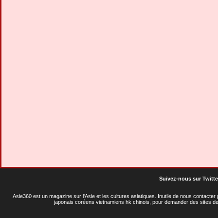
Suivez-nous sur Twitte
Asie360 est un magazine sur l'Asie et les cultures asiatiques
. Inutile de nous contacte
japonais coréens vietnamiens hk chinois, pour demander des sites de