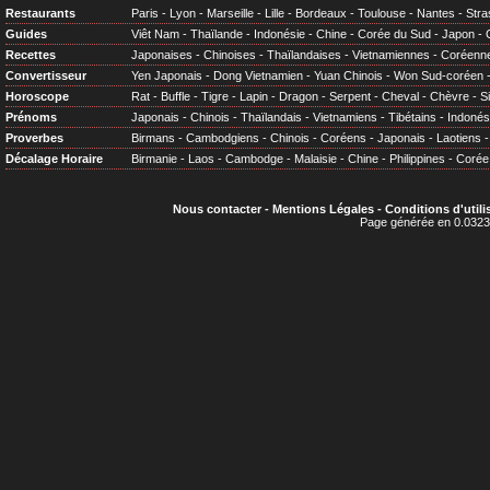
Restaurants
Paris
-
Lyon
-
Marseille
-
Lille
-
Bordeaux
-
Toulouse
-
Nantes
-
Stra
Guides
Viêt Nam
-
Thaïlande
-
Indonésie
-
Chine
-
Corée du Sud
-
Japon
-
Recettes
Japonaises
-
Chinoises
-
Thaïlandaises
-
Vietnamiennes
-
Coréenn
Convertisseur
Yen Japonais
-
Dong Vietnamien
-
Yuan Chinois
-
Won Sud-coréen
Horoscope
Rat
-
Buffle
-
Tigre
-
Lapin
-
Dragon
-
Serpent
-
Cheval
-
Chèvre
-
S
Prénoms
Japonais
-
Chinois
-
Thaïlandais
-
Vietnamiens
-
Tibétains
-
Indonés
Proverbes
Birmans
-
Cambodgiens
-
Chinois
-
Coréens
-
Japonais
-
Laotiens
Décalage Horaire
Birmanie
-
Laos
-
Cambodge
-
Malaisie
-
Chine
-
Philippines
-
Corée
Nous contacter
-
Mentions Légales
-
Conditions d'utili
Page générée en 0.0323