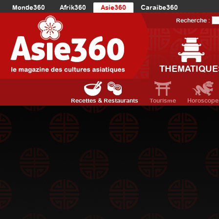
Monde360
Afrik360
Asie360
Caraibe360
Europe360
AmériqueLatine360
AmériqueDuNord360
Recherche :
Océanie360
Orient360
THEMATIQUE
Recettes & Restaurants
Tourisme
Horoscope