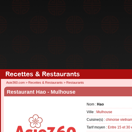
Recettes & Restaurants
Asie360.com
>
Recettes & Restaurants
>
Restaurants
Restaurant Hao - Mulhouse
Nom :
Hao
Ville :
Mulhouse
Cuisine(s) :
chinoise
vietna
Tarif moyen :
Entre 15 et 30