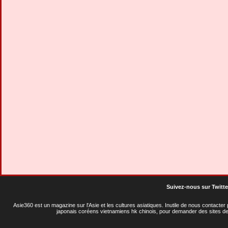
Suivez-nous sur Twitte
Asie360 est un magazine sur l'Asie et les cultures asiatiques
. Inutile de nous contacte
japonais coréens vietnamiens hk chinois, pour demander des sites de