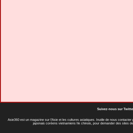
Suivez-nous sur Twitte
Asie360 est un magazine sur l'Asie et les cultures asiatiques
. Inutile de nous contacte
japonais coréens vietnamiens hk chinois, pour demander des sites de