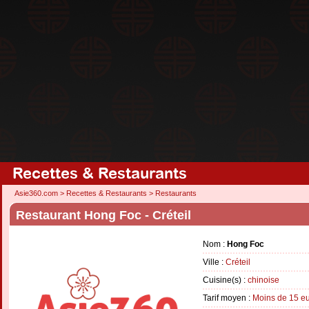
Recettes & Restaurants
Asie360.com
>
Recettes & Restaurants
>
Restaurants
Restaurant Hong Foc - Créteil
Nom :
Hong Foc
Ville :
Créteil
Cuisine(s) :
chinoise
Tarif moyen :
Moins de 15 e