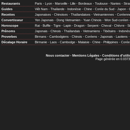
Restaurants
Paris
-
Lyon
-
Marseille
-
Lille
-
Bordeaux
-
Toulouse
-
Nantes
-
Stra
Guides
Viêt Nam
-
Thaïlande
-
Indonésie
-
Chine
-
Corée du Sud
-
Japon
-
Recettes
Japonaises
-
Chinoises
-
Thaïlandaises
-
Vietnamiennes
-
Coréenn
Convertisseur
Yen Japonais
-
Dong Vietnamien
-
Yuan Chinois
-
Won Sud-coréen
Horoscope
Rat
-
Buffle
-
Tigre
-
Lapin
-
Dragon
-
Serpent
-
Cheval
-
Chèvre
-
S
Prénoms
Japonais
-
Chinois
-
Thaïlandais
-
Vietnamiens
-
Tibétains
-
Indonés
Proverbes
Birmans
-
Cambodgiens
-
Chinois
-
Coréens
-
Japonais
-
Laotiens
Décalage Horaire
Birmanie
-
Laos
-
Cambodge
-
Malaisie
-
Chine
-
Philippines
-
Corée
Nous contacter
-
Mentions Légales
-
Conditions d'utili
Page générée en 0.0373