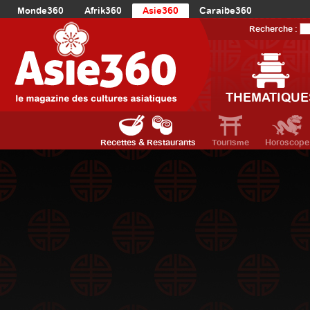
Monde360
Afrik360
Asie360
Caraibe360
Europe360
AmériqueLatine360
AmériqueDuNord360
Recherche :
Océanie360
Orient360
THEMATIQUE
Recettes & Restaurants
Tourisme
Horoscope