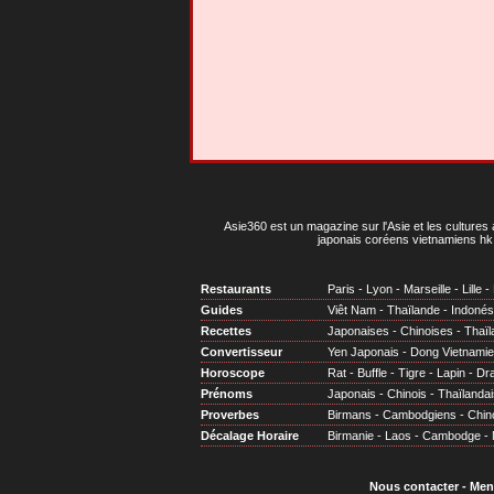
Asie360 est un magazine sur l'Asie et les cultures 
japonais coréens vietnamiens hk 
Restaurants
Paris
-
Lyon
-
Marseille
-
Lille
-
Guides
Viêt Nam
-
Thaïlande
-
Indonés
Recettes
Japonaises
-
Chinoises
-
Thaïl
Convertisseur
Yen Japonais
-
Dong Vietnami
Horoscope
Rat
-
Buffle
-
Tigre
-
Lapin
-
Dr
Prénoms
Japonais
-
Chinois
-
Thaïlandai
Proverbes
Birmans
-
Cambodgiens
-
Chin
Décalage Horaire
Birmanie
-
Laos
-
Cambodge
-
Nous contacter
-
Men