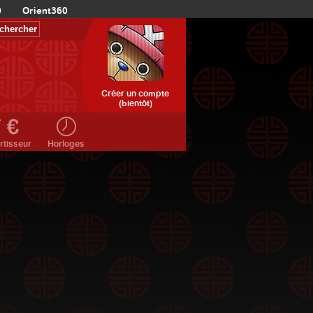
0
Orient360
Créer un compte
(bientôt)
rtisseur
Horloges