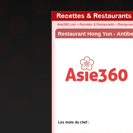
Recettes & Restaurants
Asie360.com
>
Recettes & Restaurants
>
Restauran
Restaurant Hong Yun - Antib
Les mots du chef :