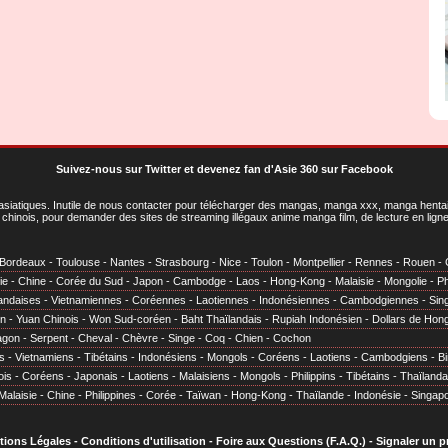
Suivez-nous sur Twitter
et
devenez fan d'Asie 360 sur Facebook
asiatiques
. Inutile de nous contacter pour télécharger des mangas, manga xxx, manga hentai,
chinois, pour demander des sites de streaming illégaux anime manga film, de lecture en li
Bordeaux
-
Toulouse
-
Nantes
-
Strasbourg
-
Nice
-
Toulon
-
Montpellier
-
Rennes
-
Rouen
-
ie
-
Chine
-
Corée du Sud
-
Japon
-
Cambodge
-
Laos
-
Hong-Kong
-
Malaisie
-
Mongolie
-
Ph
andaises
-
Vietnamiennes
-
Coréennes
-
Laotiennes
-
Indonésiennes
-
Cambodgiennes
-
Sin
en
-
Yuan Chinois
-
Won Sud-coréen
-
Baht Thaïlandais
-
Rupiah Indonésien
-
Dollars de Hon
agon
-
Serpent
-
Cheval
-
Chèvre
-
Singe
-
Coq
-
Chien
-
Cochon
s
-
Vietnamiens
-
Tibétains
-
Indonésiens
-
Mongols
-
Coréens
-
Laotiens
-
Cambodgiens
-
B
ois
-
Coréens
-
Japonais
-
Laotiens
-
Malaisiens
-
Mongols
-
Philippins
-
Tibétains
-
Thaïlanda
Malaisie
-
Chine
-
Philippines
-
Corée
-
Taïwan
-
Hong-Kong
-
Thaïlande
-
Indonésie
-
Singap
tions Légales
-
Conditions d'utilisation
-
Foire aux Questions (F.A.Q.)
-
Signaler un 