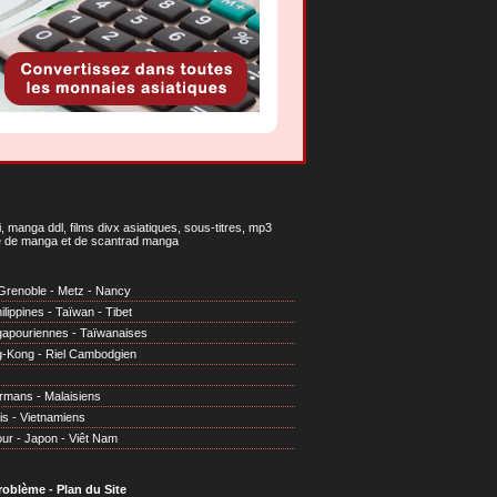
 manga ddl, films divx asiatiques, sous-titres, mp3
gne de manga et de scantrad manga
Grenoble
-
Metz
-
Nancy
ilippines
-
Taïwan
-
Tibet
gapouriennes
-
Taïwanaises
g-Kong
-
Riel Cambodgien
irmans
-
Malaisiens
is
-
Vietnamiens
our
-
Japon
-
Viêt Nam
problème
-
Plan du Site