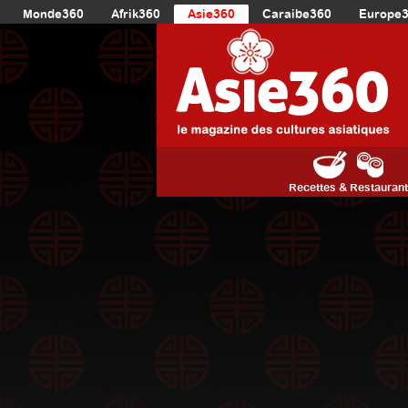
Monde360
Afrik360
Asie360
Caraibe360
Europe
Recettes & Restauran