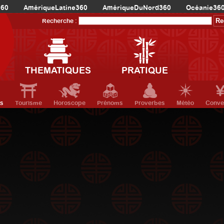
360
AmériqueLatine360
AmériqueDuNord360
Océanie36
Recherche :
THEMATIQUES
PRATIQUE
ts
Tourisme
Horoscope
Prénoms
Proverbes
Météo
Conve