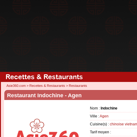
Recettes & Restaurants
Asie360.com
>
Recettes & Restaurants
>
Restaurants
Restaurant Indochine - Agen
Nom :
Indochine
Ville :
Agen
Cuisine(s) :
chinoise
vietna
Tarif moyen :