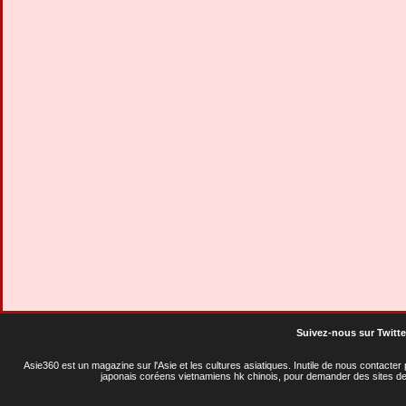
Suivez-nous sur Twitte
Asie360 est un magazine sur l'Asie et les cultures asiatiques
. Inutile de nous contacte
japonais coréens vietnamiens hk chinois, pour demander des sites de