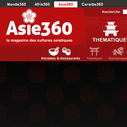
Monde360
Afrik360
Asie360
Caraibe360
Europe360
AmériqueLatine360
AmériqueDuNord360
Recherche :
Océanie360
Orient360
THEMATIQUE
Recettes & Restaurants
Tourisme
Horoscope