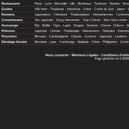
Restaurants
Paris
-
Lyon
-
Marseille
-
Lille
-
Bordeaux
-
Toulouse
-
Nantes
-
Stra
Guides
Viêt Nam
-
Thaïlande
-
Indonésie
-
Chine
-
Corée du Sud
-
Japon
-
Recettes
Japonaises
-
Chinoises
-
Thaïlandaises
-
Vietnamiennes
-
Coréenn
Convertisseur
Yen Japonais
-
Dong Vietnamien
-
Yuan Chinois
-
Won Sud-coréen
Horoscope
Rat
-
Buffle
-
Tigre
-
Lapin
-
Dragon
-
Serpent
-
Cheval
-
Chèvre
-
S
Prénoms
Japonais
-
Chinois
-
Thaïlandais
-
Vietnamiens
-
Tibétains
-
Indonés
Proverbes
Birmans
-
Cambodgiens
-
Chinois
-
Coréens
-
Japonais
-
Laotiens
Décalage Horaire
Birmanie
-
Laos
-
Cambodge
-
Malaisie
-
Chine
-
Philippines
-
Corée
Nous contacter
-
Mentions Légales
-
Conditions d'utili
Page générée en 0.0589