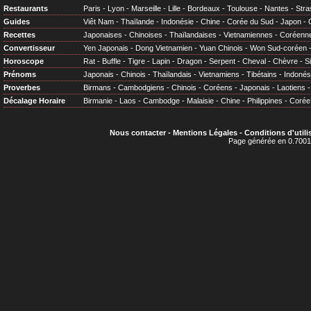
Restaurants
Paris
-
Lyon
-
Marseille
-
Lille
-
Bordeaux
-
Toulouse
-
Nantes
-
Stra
Guides
Viêt Nam
-
Thaïlande
-
Indonésie
-
Chine
-
Corée du Sud
-
Japon
-
Recettes
Japonaises
-
Chinoises
-
Thaïlandaises
-
Vietnamiennes
-
Coréenn
Convertisseur
Yen Japonais
-
Dong Vietnamien
-
Yuan Chinois
-
Won Sud-coréen
Horoscope
Rat
-
Buffle
-
Tigre
-
Lapin
-
Dragon
-
Serpent
-
Cheval
-
Chèvre
-
S
Prénoms
Japonais
-
Chinois
-
Thaïlandais
-
Vietnamiens
-
Tibétains
-
Indonés
Proverbes
Birmans
-
Cambodgiens
-
Chinois
-
Coréens
-
Japonais
-
Laotiens
Décalage Horaire
Birmanie
-
Laos
-
Cambodge
-
Malaisie
-
Chine
-
Philippines
-
Corée
Nous contacter
-
Mentions Légales
-
Conditions d'utili
Page générée en 0.7001