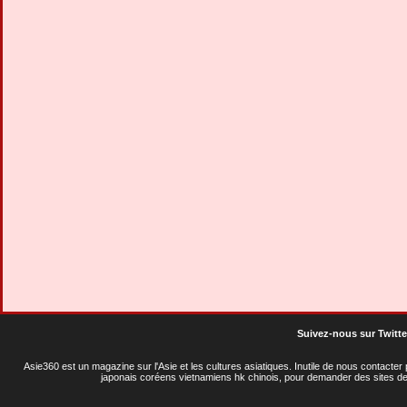
Suivez-nous sur Twitte
Asie360 est un magazine sur l'Asie et les cultures asiatiques
. Inutile de nous contacte
japonais coréens vietnamiens hk chinois, pour demander des sites de