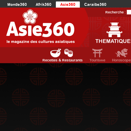
Monde360
Afrik360
Asie360
Caraibe360
Europe360
AmériqueLatine360
AmériqueDuNord360
Recherche :
Océanie360
Orient360
THEMATIQUE
Recettes & Restaurants
Tourisme
Horoscope