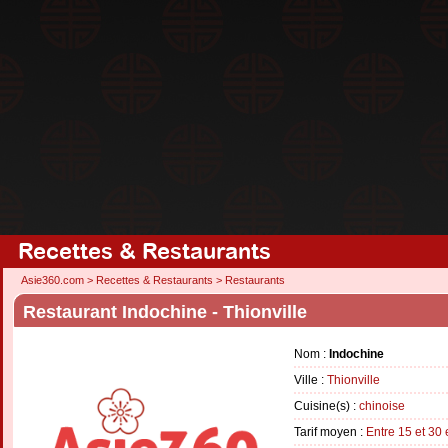
Recettes & Restaurants
Asie360.com
>
Recettes & Restaurants
>
Restaurants
Restaurant Indochine - Thionville
Nom :
Indochine
Ville :
Thionville
Cuisine(s) :
chinoise
Tarif moyen :
Entre 15 et 30