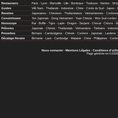
Restaurants
Paris
-
Lyon
-
Marseille
-
Lille
-
Bordeaux
-
Toulouse
-
Nantes
-
Stra
Guides
Viêt Nam
-
Thaïlande
-
Indonésie
-
Chine
-
Corée du Sud
-
Japon
-
Recettes
Japonaises
-
Chinoises
-
Thaïlandaises
-
Vietnamiennes
-
Coréenn
Convertisseur
Yen Japonais
-
Dong Vietnamien
-
Yuan Chinois
-
Won Sud-coréen
Horoscope
Rat
-
Buffle
-
Tigre
-
Lapin
-
Dragon
-
Serpent
-
Cheval
-
Chèvre
-
S
Prénoms
Japonais
-
Chinois
-
Thaïlandais
-
Vietnamiens
-
Tibétains
-
Indonés
Proverbes
Birmans
-
Cambodgiens
-
Chinois
-
Coréens
-
Japonais
-
Laotiens
Décalage Horaire
Birmanie
-
Laos
-
Cambodge
-
Malaisie
-
Chine
-
Philippines
-
Corée
Nous contacter
-
Mentions Légales
-
Conditions d'utili
Page générée en 0.0326