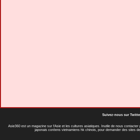
Suivez-nous sur Twitte
Asie360 est un magazine sur l'Asie et les cultures asiatiques
. Inutile de nous contacte
japonais coréens vietnamiens hk chinois, pour demander des sites de