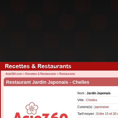
Recettes & Restaurants
Asie360.com
>
Recettes & Restaurants
>
Restaurants
Restaurant Jardin Japonais - Chelles
Nom :
Jardin Japonais
Ville :
Chelles
Cuisine(s) :
japonaise
Tarif moyen :
Entre 15 et 30