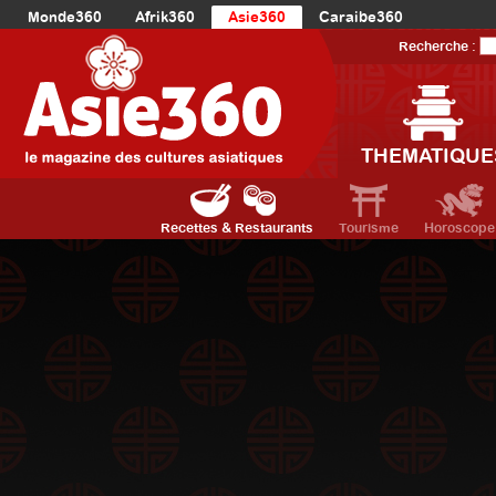
Monde360
Afrik360
Asie360
Caraibe360
Europe360
AmériqueLatine360
AmériqueDuNord360
Recherche :
Océanie360
Orient360
THEMATIQUE
Recettes & Restaurants
Tourisme
Horoscope