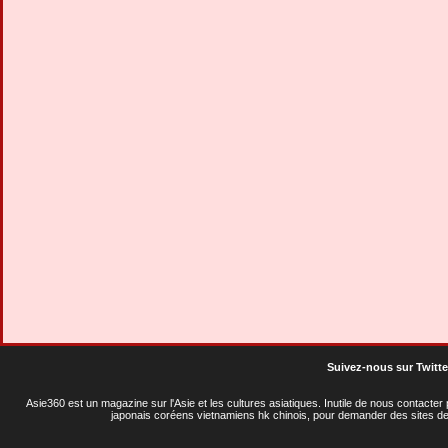
Suivez-nous sur Twitte
Asie360 est un magazine sur l'Asie et les cultures asiatiques
. Inutile de nous contacte
japonais coréens vietnamiens hk chinois, pour demander des sites de