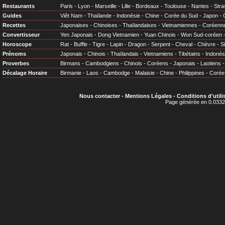
Restaurants
Paris
-
Lyon
-
Marseille
-
Lille
-
Bordeaux
-
Toulouse
-
Nantes
-
Stra
Guides
Viêt Nam
-
Thaïlande
-
Indonésie
-
Chine
-
Corée du Sud
-
Japon
-
Recettes
Japonaises
-
Chinoises
-
Thaïlandaises
-
Vietnamiennes
-
Coréenn
Convertisseur
Yen Japonais
-
Dong Vietnamien
-
Yuan Chinois
-
Won Sud-coréen
Horoscope
Rat
-
Buffle
-
Tigre
-
Lapin
-
Dragon
-
Serpent
-
Cheval
-
Chèvre
-
S
Prénoms
Japonais
-
Chinois
-
Thaïlandais
-
Vietnamiens
-
Tibétains
-
Indonés
Proverbes
Birmans
-
Cambodgiens
-
Chinois
-
Coréens
-
Japonais
-
Laotiens
Décalage Horaire
Birmanie
-
Laos
-
Cambodge
-
Malaisie
-
Chine
-
Philippines
-
Corée
Nous contacter
-
Mentions Légales
-
Conditions d'utili
Page générée en 0.0332