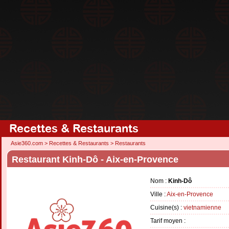
Recettes & Restaurants
Asie360.com
>
Recettes & Restaurants
>
Restaurants
Restaurant Kinh-Dô - Aix-en-Provence
Nom :
Kinh-Dô
Ville :
Aix-en-Provence
Cuisine(s) :
vietnamienne
Tarif moyen :