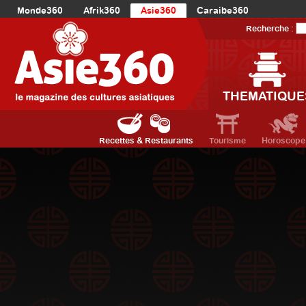
Monde360
Afrik360
Asie360
Caraibe360
Europe360
AmériqueLatine360
AmériqueDuNord360
Recherche :
Océanie360
Orient360
THEMATIQUE
Recettes & Restaurants
Tourisme
Horoscope