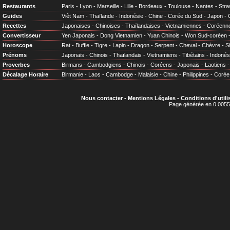
Restaurants
Paris
-
Lyon
-
Marseille
-
Lille
-
Bordeaux
-
Toulouse
-
Nantes
-
Stra
Guides
Viêt Nam
-
Thaïlande
-
Indonésie
-
Chine
-
Corée du Sud
-
Japon
-
Recettes
Japonaises
-
Chinoises
-
Thaïlandaises
-
Vietnamiennes
-
Coréenn
Convertisseur
Yen Japonais
-
Dong Vietnamien
-
Yuan Chinois
-
Won Sud-coréen
Horoscope
Rat
-
Buffle
-
Tigre
-
Lapin
-
Dragon
-
Serpent
-
Cheval
-
Chèvre
-
S
Prénoms
Japonais
-
Chinois
-
Thaïlandais
-
Vietnamiens
-
Tibétains
-
Indonés
Proverbes
Birmans
-
Cambodgiens
-
Chinois
-
Coréens
-
Japonais
-
Laotiens
Décalage Horaire
Birmanie
-
Laos
-
Cambodge
-
Malaisie
-
Chine
-
Philippines
-
Corée
Nous contacter
-
Mentions Légales
-
Conditions d'utili
Page générée en 0.0055