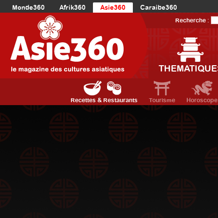
Monde360
Afrik360
Asie360
Caraibe360
Europe360
AmériqueLatine360
AmériqueDuNord360
Recherche :
Océanie360
Orient360
THEMATIQUE
Recettes & Restaurants
Tourisme
Horoscope