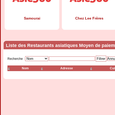
Samourai
Chez Lee Frères
Liste des Restaurants asiatiques Moyen de paiem
Recherche :
Nom
Adresse
Cui
Eva
Kokumi