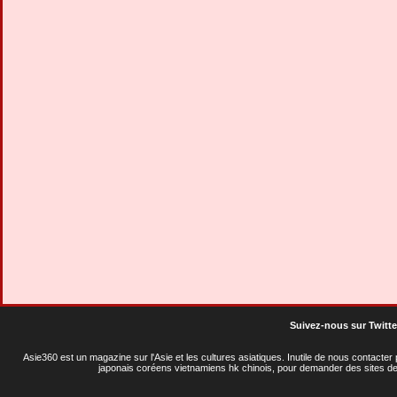
Sushi Haru
Tokyo
Suivez-nous sur Twitte
Asie360 est un magazine sur l'Asie et les cultures asiatiques
. Inutile de nous contacte
japonais coréens vietnamiens hk chinois, pour demander des sites de