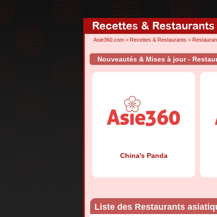
Recettes & Restaurants
Asie360.com
>
Recettes & Restaurants
>
Restauran
Nouveautés & Mises à jour - Restaur
China's Panda
Liste des Restaurants asiatiq