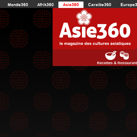
Monde360
Afrik360
Asie360
Caraibe360
Europe
Recettes & Restauran