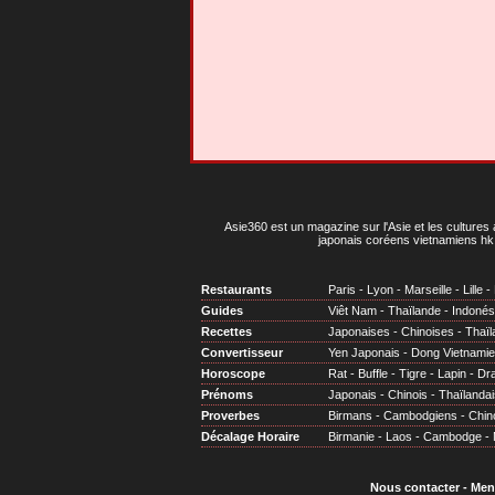
Asie360 est un magazine sur l'Asie et les cultures 
japonais coréens vietnamiens hk 
Restaurants
Paris
-
Lyon
-
Marseille
-
Lille
-
Guides
Viêt Nam
-
Thaïlande
-
Indonés
Recettes
Japonaises
-
Chinoises
-
Thaïl
Convertisseur
Yen Japonais
-
Dong Vietnami
Horoscope
Rat
-
Buffle
-
Tigre
-
Lapin
-
Dr
Prénoms
Japonais
-
Chinois
-
Thaïlandai
Proverbes
Birmans
-
Cambodgiens
-
Chin
Décalage Horaire
Birmanie
-
Laos
-
Cambodge
-
Nous contacter
-
Men