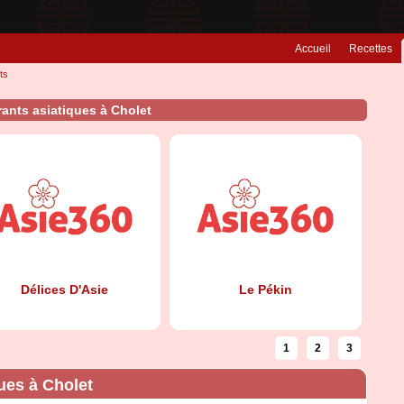
Accueil
Recettes
ts
ants asiatiques à Cholet
Délices D'Asie
Le Pékin
1
2
3
ues à Cholet