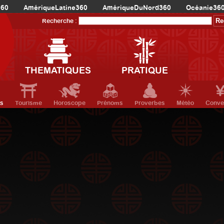
360
AmériqueLatine360
AmériqueDuNord360
Océanie36
Recherche :
THEMATIQUES
PRATIQUE
ts
Tourisme
Horoscope
Prénoms
Proverbes
Météo
Conve