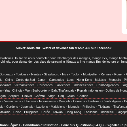
Suivez-nous sur Twitter
et
devenez fan d'Asie 360 sur Facebook
asiatiques
. Inutile de nous contacter pour télécharger des mangas, manga xxx, manga hentai,
chinois, pour demander des sites de streaming illégaux anime manga film, de lecture en li
Bordeaux
-
Toulouse
-
Nantes
-
Strasbourg
-
Nice
-
Toulon
-
Montpellier
-
Rennes
-
Rouen
-
ie
-
Chine
-
Corée du Sud
-
Japon
-
Cambodge
-
Laos
-
Hong-Kong
-
Malaisie
-
Mongolie
-
Ph
andaises
-
Vietnamiennes
-
Coréennes
-
Laotiennes
-
Indonésiennes
-
Cambodgiennes
-
Sin
en
-
Yuan Chinois
-
Won Sud-coréen
-
Baht Thaïlandais
-
Rupiah Indonésien
-
Dollars de Hon
agon
-
Serpent
-
Cheval
-
Chèvre
-
Singe
-
Coq
-
Chien
-
Cochon
s
-
Vietnamiens
-
Tibétains
-
Indonésiens
-
Mongols
-
Coréens
-
Laotiens
-
Cambodgiens
-
B
ois
-
Coréens
-
Japonais
-
Laotiens
-
Malaisiens
-
Mongols
-
Philippins
-
Tibétains
-
Thaïlanda
Malaisie
-
Chine
-
Philippines
-
Corée
-
Taïwan
-
Hong-Kong
-
Thaïlande
-
Indonésie
-
Singap
tions Légales
-
Conditions d'utilisation
-
Foire aux Questions (F.A.Q.)
-
Signaler un 