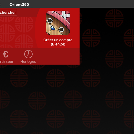
0
Orient360
Créer un compte
(bientôt)
rtisseur
Horloges