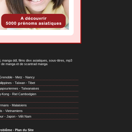
 manga ddl, films divx asiatiques, sous-titres, mp3
gne de manga et de scantrad manga
Grenoble
-
Metz
-
Nancy
ilippines
-
Taïwan
-
Tibet
gapouriennes
-
Taïwanaises
g-Kong
-
Riel Cambodgien
irmans
-
Malaisiens
is
-
Vietnamiens
our
-
Japon
-
Viêt Nam
problème
-
Plan du Site