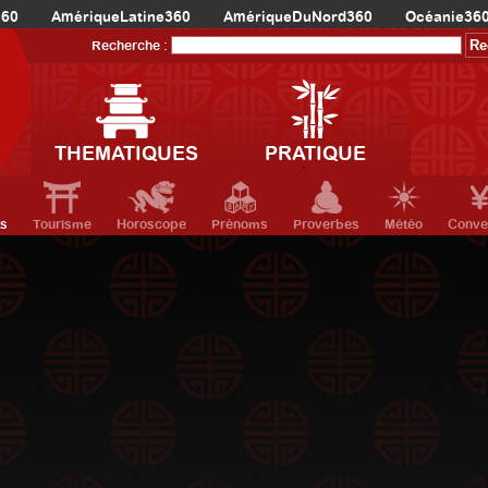
360
AmériqueLatine360
AmériqueDuNord360
Océanie36
Recherche :
THEMATIQUES
PRATIQUE
ts
Tourisme
Horoscope
Prénoms
Proverbes
Météo
Conve