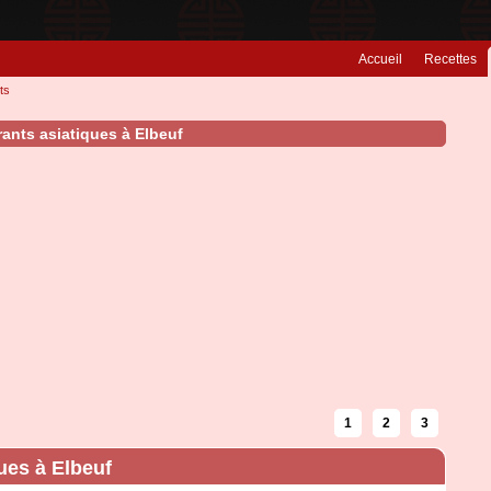
Accueil
Recettes
ts
ants asiatiques à Elbeuf
1
2
3
ues à Elbeuf