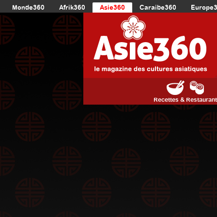
Monde360
Afrik360
Asie360
Caraibe360
Europe
Recettes & Restauran