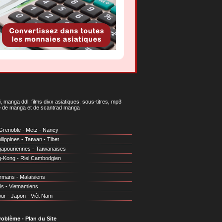
 manga ddl, films divx asiatiques, sous-titres, mp3
gne de manga et de scantrad manga
Grenoble
-
Metz
-
Nancy
ilippines
-
Taïwan
-
Tibet
gapouriennes
-
Taïwanaises
g-Kong
-
Riel Cambodgien
irmans
-
Malaisiens
is
-
Vietnamiens
our
-
Japon
-
Viêt Nam
problème
-
Plan du Site