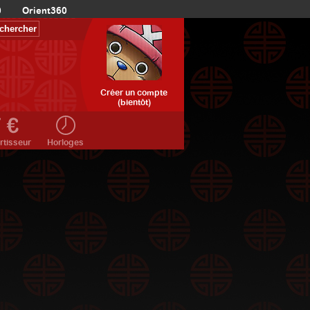
0
Orient360
Créer un compte
(bientôt)
rtisseur
Horloges