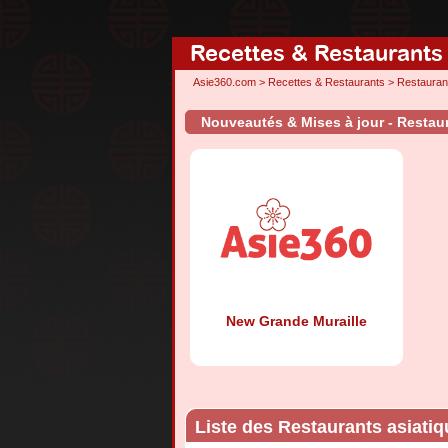
Recettes & Restaurants
Asie360.com
>
Recettes & Restaurants
>
Restauran
Nouveautés & Mises à jour - Restaur
New Grande Muraille
Liste des Restaurants asiatiq