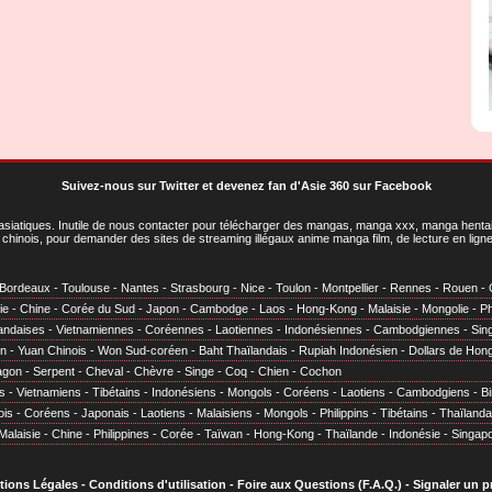
Suivez-nous sur Twitter
et
devenez fan d'Asie 360 sur Facebook
asiatiques
. Inutile de nous contacter pour télécharger des mangas, manga xxx, manga hentai,
chinois, pour demander des sites de streaming illégaux anime manga film, de lecture en li
Bordeaux
-
Toulouse
-
Nantes
-
Strasbourg
-
Nice
-
Toulon
-
Montpellier
-
Rennes
-
Rouen
-
ie
-
Chine
-
Corée du Sud
-
Japon
-
Cambodge
-
Laos
-
Hong-Kong
-
Malaisie
-
Mongolie
-
Ph
andaises
-
Vietnamiennes
-
Coréennes
-
Laotiennes
-
Indonésiennes
-
Cambodgiennes
-
Sin
en
-
Yuan Chinois
-
Won Sud-coréen
-
Baht Thaïlandais
-
Rupiah Indonésien
-
Dollars de Hon
agon
-
Serpent
-
Cheval
-
Chèvre
-
Singe
-
Coq
-
Chien
-
Cochon
s
-
Vietnamiens
-
Tibétains
-
Indonésiens
-
Mongols
-
Coréens
-
Laotiens
-
Cambodgiens
-
B
ois
-
Coréens
-
Japonais
-
Laotiens
-
Malaisiens
-
Mongols
-
Philippins
-
Tibétains
-
Thaïlanda
Malaisie
-
Chine
-
Philippines
-
Corée
-
Taïwan
-
Hong-Kong
-
Thaïlande
-
Indonésie
-
Singap
tions Légales
-
Conditions d'utilisation
-
Foire aux Questions (F.A.Q.)
-
Signaler un 