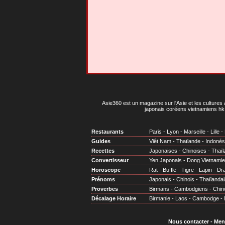
Asie360 est un magazine sur l'Asie et les cultures 
japonais coréens vietnamiens hk 
Restaurants
Paris
-
Lyon
-
Marseille
-
Lille
-
Guides
Viêt Nam
-
Thaïlande
-
Indonés
Recettes
Japonaises
-
Chinoises
-
Thaïl
Convertisseur
Yen Japonais
-
Dong Vietnami
Horoscope
Rat
-
Buffle
-
Tigre
-
Lapin
-
Dr
Prénoms
Japonais
-
Chinois
-
Thaïlandai
Proverbes
Birmans
-
Cambodgiens
-
Chin
Décalage Horaire
Birmanie
-
Laos
-
Cambodge
-
Nous contacter
-
Men