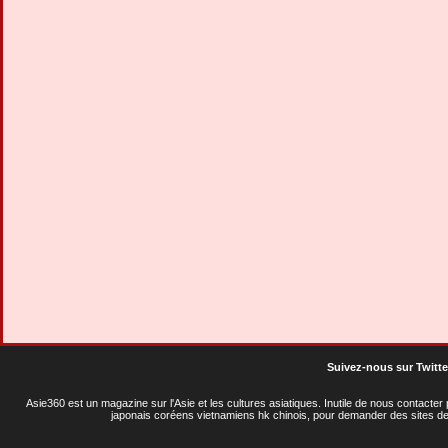
Planète de Dragon
Sakurama
Suivez-nous sur Twitte
Asie360 est un magazine sur l'Asie et les cultures asiatiques
. Inutile de nous contacte
japonais coréens vietnamiens hk chinois, pour demander des sites de