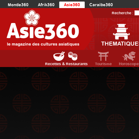
Monde360
Afrik360
Asie360
Caraibe360
Europe360
AmériqueLatine360
AmériqueDuNord360
Recherche :
Océanie360
Orient360
THEMATIQUE
Recettes & Restaurants
Tourisme
Horoscope