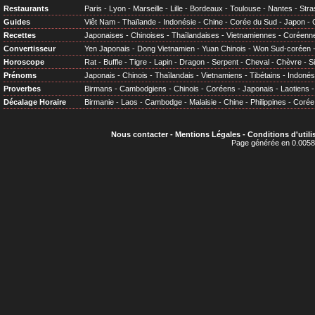
Restaurants
Paris
-
Lyon
-
Marseille
-
Lille
-
Bordeaux
-
Toulouse
-
Nantes
-
Stra
Guides
Viêt Nam
-
Thaïlande
-
Indonésie
-
Chine
-
Corée du Sud
-
Japon
-
Recettes
Japonaises
-
Chinoises
-
Thaïlandaises
-
Vietnamiennes
-
Coréenn
Convertisseur
Yen Japonais
-
Dong Vietnamien
-
Yuan Chinois
-
Won Sud-coréen
Horoscope
Rat
-
Buffle
-
Tigre
-
Lapin
-
Dragon
-
Serpent
-
Cheval
-
Chèvre
-
S
Prénoms
Japonais
-
Chinois
-
Thaïlandais
-
Vietnamiens
-
Tibétains
-
Indonés
Proverbes
Birmans
-
Cambodgiens
-
Chinois
-
Coréens
-
Japonais
-
Laotiens
Décalage Horaire
Birmanie
-
Laos
-
Cambodge
-
Malaisie
-
Chine
-
Philippines
-
Corée
Nous contacter
-
Mentions Légales
-
Conditions d'utili
Page générée en 0.0058