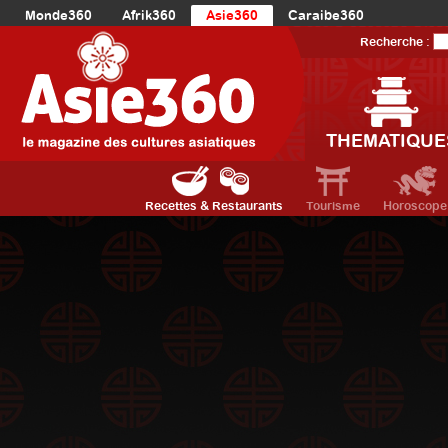
Monde360
Afrik360
Asie360
Caraibe360
Europe360
AmériqueLatine360
AmériqueDuNord360
Recherche :
Océanie360
Orient360
THEMATIQUE
Recettes & Restaurants
Tourisme
Horoscope