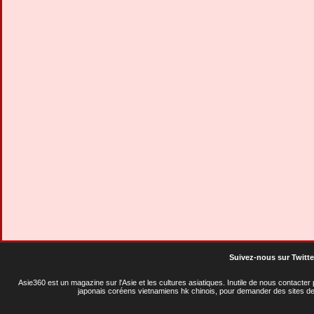
La baie d'Along
La Cité Impériale
Suivez-nous sur Twitte
Asie360 est un magazine sur l'Asie et les cultures asiatiques
. Inutile de nous contacte
japonais coréens vietnamiens hk chinois, pour demander des sites de