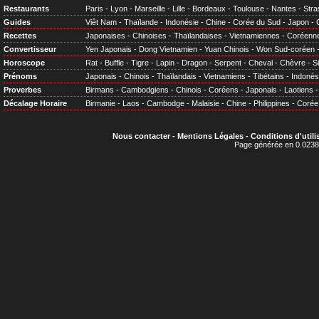
Restaurants
Paris
-
Lyon
-
Marseille
-
Lille
-
Bordeaux
-
Toulouse
-
Nantes
-
Stra
Guides
Viêt Nam
-
Thaïlande
-
Indonésie
-
Chine
-
Corée du Sud
-
Japon
-
Recettes
Japonaises
-
Chinoises
-
Thaïlandaises
-
Vietnamiennes
-
Coréenn
Convertisseur
Yen Japonais
-
Dong Vietnamien
-
Yuan Chinois
-
Won Sud-coréen
Horoscope
Rat
-
Buffle
-
Tigre
-
Lapin
-
Dragon
-
Serpent
-
Cheval
-
Chèvre
-
S
Prénoms
Japonais
-
Chinois
-
Thaïlandais
-
Vietnamiens
-
Tibétains
-
Indonés
Proverbes
Birmans
-
Cambodgiens
-
Chinois
-
Coréens
-
Japonais
-
Laotiens
Décalage Horaire
Birmanie
-
Laos
-
Cambodge
-
Malaisie
-
Chine
-
Philippines
-
Corée
Nous contacter
-
Mentions Légales
-
Conditions d'utili
Page générée en 0.0238