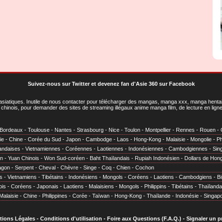
Suivez-nous sur Twitter
et
devenez fan d'Asie 360 sur Facebook
asiatiques
. Inutile de nous contacter pour télécharger des mangas, manga xxx, manga hentai,
chinois, pour demander des sites de streaming illégaux anime manga film, de lecture en li
Bordeaux
-
Toulouse
-
Nantes
-
Strasbourg
-
Nice
-
Toulon
-
Montpellier
-
Rennes
-
Rouen
-
ie
-
Chine
-
Corée du Sud
-
Japon
-
Cambodge
-
Laos
-
Hong-Kong
-
Malaisie
-
Mongolie
-
Ph
andaises
-
Vietnamiennes
-
Coréennes
-
Laotiennes
-
Indonésiennes
-
Cambodgiennes
-
Sin
en
-
Yuan Chinois
-
Won Sud-coréen
-
Baht Thaïlandais
-
Rupiah Indonésien
-
Dollars de Hon
agon
-
Serpent
-
Cheval
-
Chèvre
-
Singe
-
Coq
-
Chien
-
Cochon
s
-
Vietnamiens
-
Tibétains
-
Indonésiens
-
Mongols
-
Coréens
-
Laotiens
-
Cambodgiens
-
B
ois
-
Coréens
-
Japonais
-
Laotiens
-
Malaisiens
-
Mongols
-
Philippins
-
Tibétains
-
Thaïlanda
Malaisie
-
Chine
-
Philippines
-
Corée
-
Taïwan
-
Hong-Kong
-
Thaïlande
-
Indonésie
-
Singap
tions Légales
-
Conditions d'utilisation
-
Foire aux Questions (F.A.Q.)
-
Signaler un 