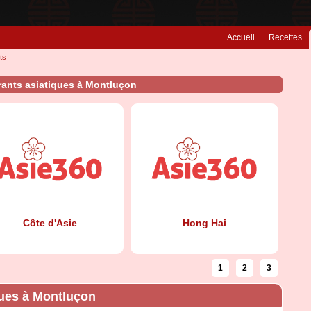
Accueil
Recettes
ts
rants asiatiques à Montluçon
Côte d'Asie
Hong Hai
1
2
3
ques à Montluçon