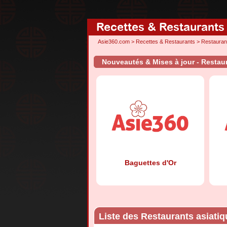
Recettes & Restaurants
Asie360.com
>
Recettes & Restaurants
>
Restauran
Nouveautés & Mises à jour - Restau
Baguettes d'Or
Liste des Restaurants asiati