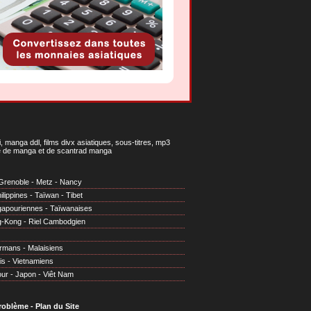
 manga ddl, films divx asiatiques, sous-titres, mp3
gne de manga et de scantrad manga
Grenoble
-
Metz
-
Nancy
ilippines
-
Taïwan
-
Tibet
gapouriennes
-
Taïwanaises
g-Kong
-
Riel Cambodgien
irmans
-
Malaisiens
is
-
Vietnamiens
our
-
Japon
-
Viêt Nam
problème
-
Plan du Site