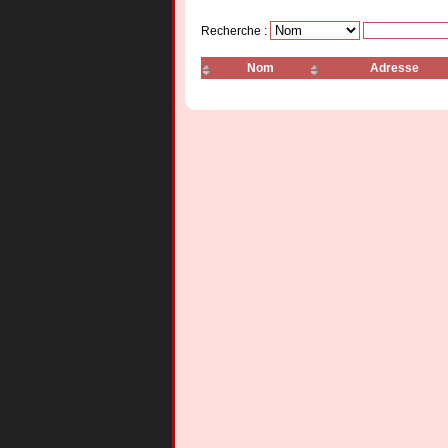
Recherche :
Nom
Adresse
L'Etoile Céleste
Le Nouveau Mandarin