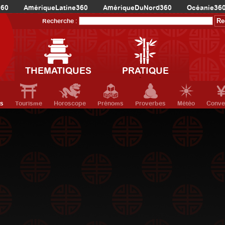
360
AmériqueLatine360
AmériqueDuNord360
Océanie36
Recherche :
THEMATIQUES
PRATIQUE
ts
Tourisme
Horoscope
Prénoms
Proverbes
Météo
Conve