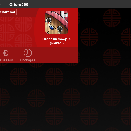
0
Orient360
Créer un compte
(bientôt)
rtisseur
Horloges