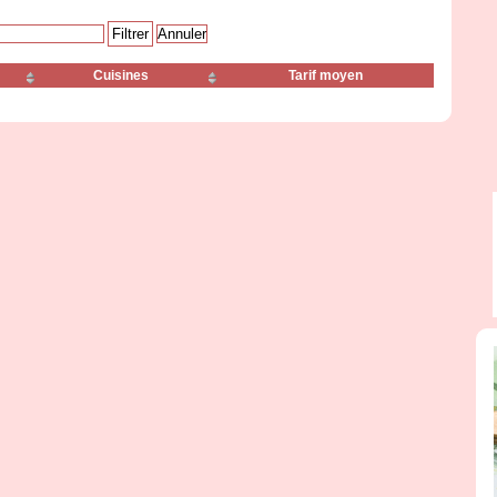
Cuisines
Tarif moyen
Le Dragon d'Or
Le Kim Lee
Nouveau Paradis
Parc Printemps