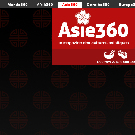
Monde360
Afrik360
Asie360
Caraibe360
Europe
Recettes & Restauran