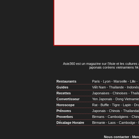
Asie360 est un magazine sur l'Asie et les cultures 
japonais coréens vietnamiens hk 
Restaurants
Paris
-
Lyon
-
Marseille
-
Lille
-
Guides
Viêt Nam
-
Thaïlande
-
Indonés
Recettes
Japonaises
-
Chinoises
-
Thaïl
Convertisseur
Yen Japonais
-
Dong Vietnami
Horoscope
Rat
-
Buffle
-
Tigre
-
Lapin
-
Dr
Prénoms
Japonais
-
Chinois
-
Thaïlandai
Proverbes
Birmans
-
Cambodgiens
-
Chin
Décalage Horaire
Birmanie
-
Laos
-
Cambodge
-
Nous contacter
-
Men