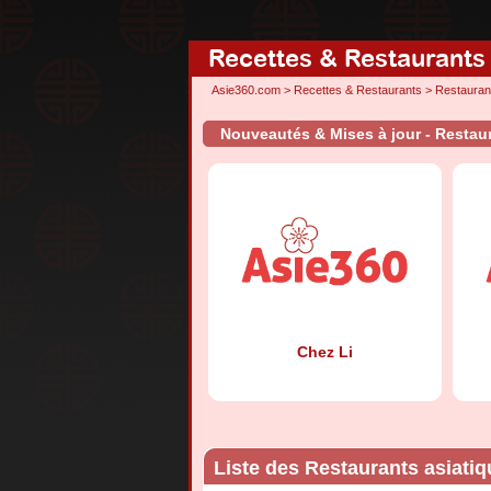
Recettes & Restaurants
Asie360.com
>
Recettes & Restaurants
>
Restauran
Nouveautés & Mises à jour - Restau
Chez Li
Liste des Restaurants asiati