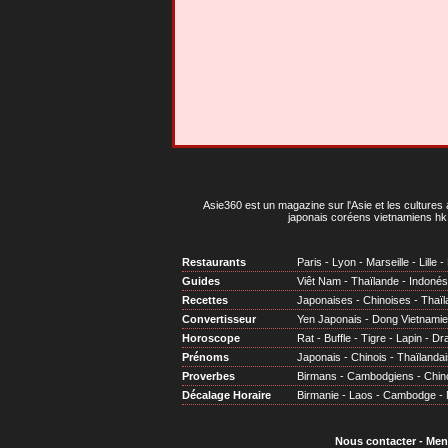
Asie360 est un magazine sur l'Asie et les cultures 
japonais coréens vietnamiens hk 
Restaurants
Paris
-
Lyon
-
Marseille
-
Lille
-
Guides
Viêt Nam
-
Thaïlande
-
Indonés
Recettes
Japonaises
-
Chinoises
-
Thaïl
Convertisseur
Yen Japonais
-
Dong Vietnami
Horoscope
Rat
-
Buffle
-
Tigre
-
Lapin
-
Dr
Prénoms
Japonais
-
Chinois
-
Thaïlandai
Proverbes
Birmans
-
Cambodgiens
-
Chin
Décalage Horaire
Birmanie
-
Laos
-
Cambodge
-
Nous contacter
-
Men