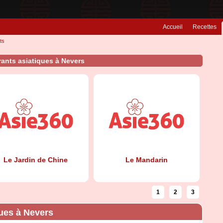
Accueil
Recettes
ts
rants asiatiques à Nevers
Le Jardin de Chine
Le Mandarin
1
2
3
ques à Nevers