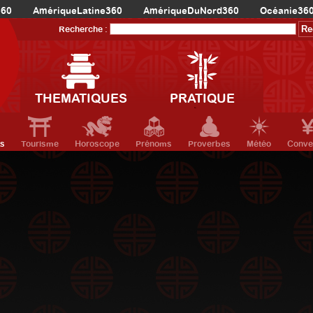
360
AmériqueLatine360
AmériqueDuNord360
Océanie36
Recherche :
THEMATIQUES
PRATIQUE
ts
Tourisme
Horoscope
Prénoms
Proverbes
Météo
Conve