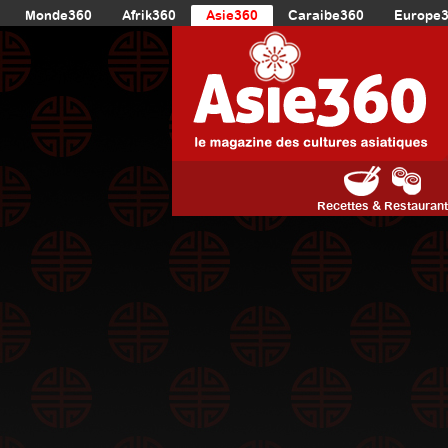
Monde360
Afrik360
Asie360
Caraibe360
Europe
Recettes & Restauran