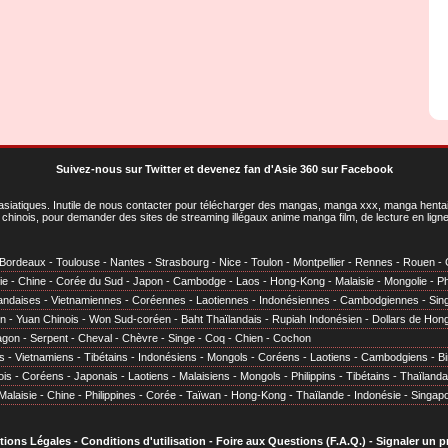
Suivez-nous sur Twitter
et
devenez fan d'Asie 360 sur Facebook
asiatiques
. Inutile de nous contacter pour télécharger des mangas, manga xxx, manga hentai,
chinois, pour demander des sites de streaming illégaux anime manga film, de lecture en li
Bordeaux
-
Toulouse
-
Nantes
-
Strasbourg
-
Nice
-
Toulon
-
Montpellier
-
Rennes
-
Rouen
-
ie
-
Chine
-
Corée du Sud
-
Japon
-
Cambodge
-
Laos
-
Hong-Kong
-
Malaisie
-
Mongolie
-
Ph
andaises
-
Vietnamiennes
-
Coréennes
-
Laotiennes
-
Indonésiennes
-
Cambodgiennes
-
Sin
en
-
Yuan Chinois
-
Won Sud-coréen
-
Baht Thaïlandais
-
Rupiah Indonésien
-
Dollars de Hon
agon
-
Serpent
-
Cheval
-
Chèvre
-
Singe
-
Coq
-
Chien
-
Cochon
s
-
Vietnamiens
-
Tibétains
-
Indonésiens
-
Mongols
-
Coréens
-
Laotiens
-
Cambodgiens
-
B
ois
-
Coréens
-
Japonais
-
Laotiens
-
Malaisiens
-
Mongols
-
Philippins
-
Tibétains
-
Thaïlanda
Malaisie
-
Chine
-
Philippines
-
Corée
-
Taïwan
-
Hong-Kong
-
Thaïlande
-
Indonésie
-
Singap
tions Légales
-
Conditions d'utilisation
-
Foire aux Questions (F.A.Q.)
-
Signaler un 