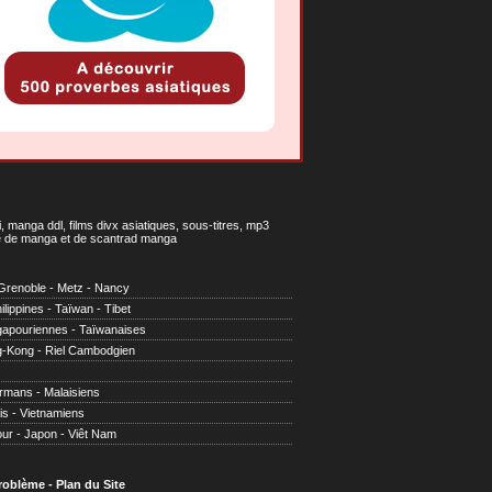
 manga ddl, films divx asiatiques, sous-titres, mp3
gne de manga et de scantrad manga
Grenoble
-
Metz
-
Nancy
ilippines
-
Taïwan
-
Tibet
gapouriennes
-
Taïwanaises
g-Kong
-
Riel Cambodgien
irmans
-
Malaisiens
is
-
Vietnamiens
our
-
Japon
-
Viêt Nam
problème
-
Plan du Site