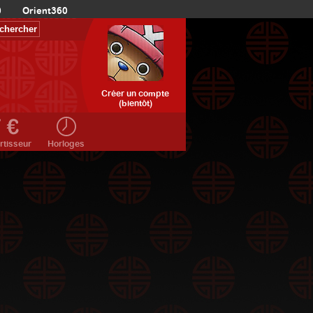
0
Orient360
Créer un compte
(bientôt)
rtisseur
Horloges