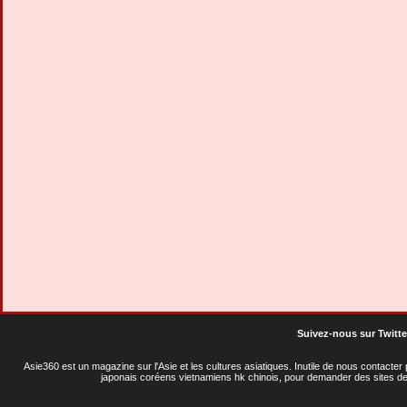
Suivez-nous sur Twitte
Asie360 est un magazine sur l'Asie et les cultures asiatiques
. Inutile de nous contacte
japonais coréens vietnamiens hk chinois, pour demander des sites de