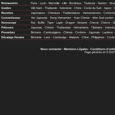
Restaurants
Paris
-
Lyon
-
Marseille
-
Lille
-
Bordeaux
-
Toulouse
-
Nantes
-
Stra
Guides
Viêt Nam
-
Thaïlande
-
Indonésie
-
Chine
-
Corée du Sud
-
Japon
-
Recettes
Japonaises
-
Chinoises
-
Thaïlandaises
-
Vietnamiennes
-
Coréenn
Convertisseur
Yen Japonais
-
Dong Vietnamien
-
Yuan Chinois
-
Won Sud-coréen
Horoscope
Rat
-
Buffle
-
Tigre
-
Lapin
-
Dragon
-
Serpent
-
Cheval
-
Chèvre
-
S
Prénoms
Japonais
-
Chinois
-
Thaïlandais
-
Vietnamiens
-
Tibétains
-
Indonés
Proverbes
Birmans
-
Cambodgiens
-
Chinois
-
Coréens
-
Japonais
-
Laotiens
Décalage Horaire
Birmanie
-
Laos
-
Cambodge
-
Malaisie
-
Chine
-
Philippines
-
Corée
Nous contacter
-
Mentions Légales
-
Conditions d'utili
Page générée en 0.0107