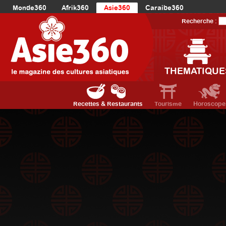
Monde360
Afrik360
Asie360
Caraibe360
Europe360
AmériqueLatine360
AmériqueDuNord360
Recherche :
Océanie360
Orient360
THEMATIQUE
Recettes & Restaurants
Tourisme
Horoscope