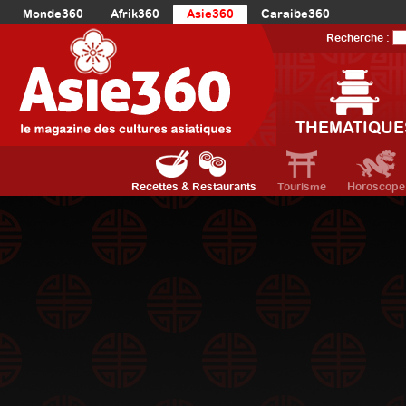
Monde360
Afrik360
Asie360
Caraibe360
Europe360
AmériqueLatine360
AmériqueDuNord360
Recherche :
Océanie360
Orient360
THEMATIQUE
Recettes & Restaurants
Tourisme
Horoscope