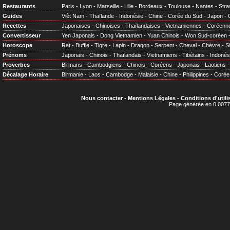
Restaurants
Paris
-
Lyon
-
Marseille
-
Lille
-
Bordeaux
-
Toulouse
-
Nantes
-
Stra
Guides
Viêt Nam
-
Thaïlande
-
Indonésie
-
Chine
-
Corée du Sud
-
Japon
-
Recettes
Japonaises
-
Chinoises
-
Thaïlandaises
-
Vietnamiennes
-
Coréenn
Convertisseur
Yen Japonais
-
Dong Vietnamien
-
Yuan Chinois
-
Won Sud-coréen
Horoscope
Rat
-
Buffle
-
Tigre
-
Lapin
-
Dragon
-
Serpent
-
Cheval
-
Chèvre
-
S
Prénoms
Japonais
-
Chinois
-
Thaïlandais
-
Vietnamiens
-
Tibétains
-
Indonés
Proverbes
Birmans
-
Cambodgiens
-
Chinois
-
Coréens
-
Japonais
-
Laotiens
Décalage Horaire
Birmanie
-
Laos
-
Cambodge
-
Malaisie
-
Chine
-
Philippines
-
Corée
Nous contacter
-
Mentions Légales
-
Conditions d'utili
Page générée en 0.0077