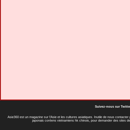
Suivez-nous sur Twitte
Asie360 est un magazine sur l'Asie et les cultures asiatiques
. Inutile de nous contacte
japonais coréens vietnamiens hk chinois, pour demander des sites de