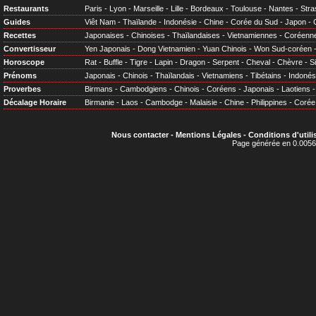
Restaurants
Paris
-
Lyon
-
Marseille
-
Lille
-
Bordeaux
-
Toulouse
-
Nantes
-
Stra
Guides
Viêt Nam
-
Thaïlande
-
Indonésie
-
Chine
-
Corée du Sud
-
Japon
-
Recettes
Japonaises
-
Chinoises
-
Thaïlandaises
-
Vietnamiennes
-
Coréenn
Convertisseur
Yen Japonais
-
Dong Vietnamien
-
Yuan Chinois
-
Won Sud-coréen
Horoscope
Rat
-
Buffle
-
Tigre
-
Lapin
-
Dragon
-
Serpent
-
Cheval
-
Chèvre
-
S
Prénoms
Japonais
-
Chinois
-
Thaïlandais
-
Vietnamiens
-
Tibétains
-
Indonés
Proverbes
Birmans
-
Cambodgiens
-
Chinois
-
Coréens
-
Japonais
-
Laotiens
Décalage Horaire
Birmanie
-
Laos
-
Cambodge
-
Malaisie
-
Chine
-
Philippines
-
Corée
Nous contacter
-
Mentions Légales
-
Conditions d'utili
Page générée en 0.0056