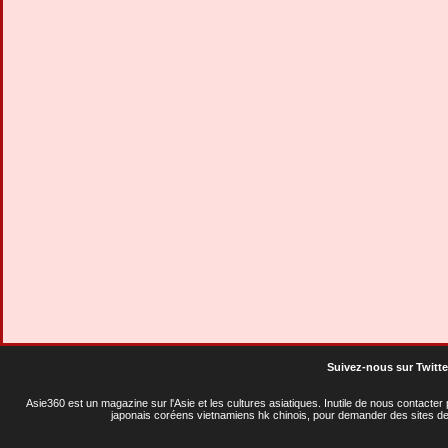
Suivez-nous sur Twitte
Asie360 est un magazine sur l'Asie et les cultures asiatiques
. Inutile de nous contacte
japonais coréens vietnamiens hk chinois, pour demander des sites de