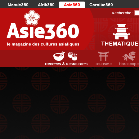
Monde360
Afrik360
Asie360
Caraibe360
Europe360
AmériqueLatine360
AmériqueDuNord360
Recherche :
Océanie360
Orient360
THEMATIQUE
Recettes & Restaurants
Tourisme
Horoscope