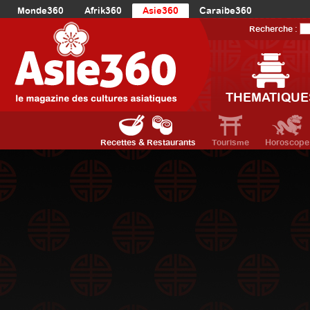
Monde360
Afrik360
Asie360
Caraibe360
Europe360
AmériqueLatine360
AmériqueDuNord360
Recherche :
Océanie360
Orient360
THEMATIQUE
Recettes & Restaurants
Tourisme
Horoscope