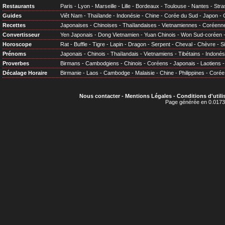
Restaurants
Paris
-
Lyon
-
Marseille
-
Lille
-
Bordeaux
-
Toulouse
-
Nantes
-
Stra
Guides
Viêt Nam
-
Thaïlande
-
Indonésie
-
Chine
-
Corée du Sud
-
Japon
-
Recettes
Japonaises
-
Chinoises
-
Thaïlandaises
-
Vietnamiennes
-
Coréenn
Convertisseur
Yen Japonais
-
Dong Vietnamien
-
Yuan Chinois
-
Won Sud-coréen
Horoscope
Rat
-
Buffle
-
Tigre
-
Lapin
-
Dragon
-
Serpent
-
Cheval
-
Chèvre
-
S
Prénoms
Japonais
-
Chinois
-
Thaïlandais
-
Vietnamiens
-
Tibétains
-
Indonés
Proverbes
Birmans
-
Cambodgiens
-
Chinois
-
Coréens
-
Japonais
-
Laotiens
Décalage Horaire
Birmanie
-
Laos
-
Cambodge
-
Malaisie
-
Chine
-
Philippines
-
Corée
Nous contacter
-
Mentions Légales
-
Conditions d'utili
Page générée en 0.0173