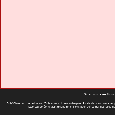
Suivez-nous sur Twitte
Asie360 est un magazine sur l'Asie et les cultures asiatiques
. Inutile de nous contacte
japonais coréens vietnamiens hk chinois, pour demander des sites de